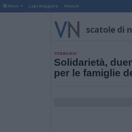
Menù
Lago Maggiore
News24
scatole di 
VERBANIA
Solidarietà, due
per le famiglie d