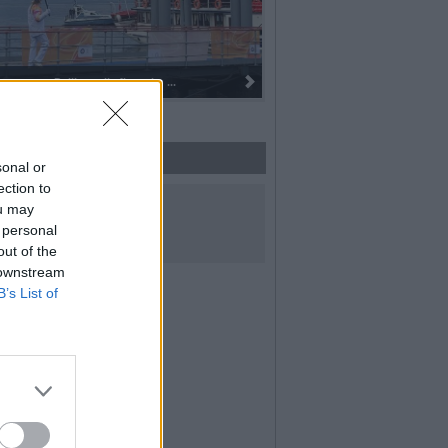
Dall’oro alla fiaccola: ...
sonal or
ection to
UICI SUI SOCIAL
ou may
 personal
out of the
 downstream
B’s List of