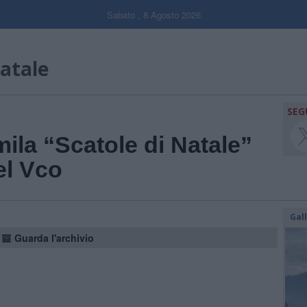
Sabato , 8 Agosto 2026
natale
SEG
mila “Scatole di Natale”
el Vco
Gal
Guarda l'archivio