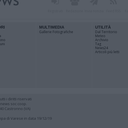
Registrati
Redazione
Invia notizia
Feed RSS
F
ORI
MULTIMEDIA
UTILITÀ
Gallerie Fotografiche
Dal Territorio
a
Meteo
cino
Archivio
muni
Tag
News24
Articoli più letti
 i diritti riservati
 news soc coop.
040 Castronno (VA)
ampa di Varese in data 19/12/19