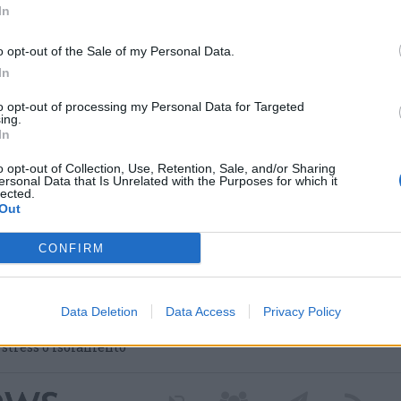
In
o opt-out of the Sale of my Personal Data.
In
to opt-out of processing my Personal Data for Targeted
ing.
In
o opt-out of Collection, Use, Retention, Sale, and/or Sharing
ersonal Data that Is Unrelated with the Purposes for which it
lected.
Out
 nei nuovi percorsi del
 grazie a un contributo
CONFIRM
Data Deletion
Data Access
Privacy Policy
a Regione Lombardia per avviare il progetto dedicato
 attivo. Tre diversi percorsi di cura culturale pensati per
i stress o isolamento