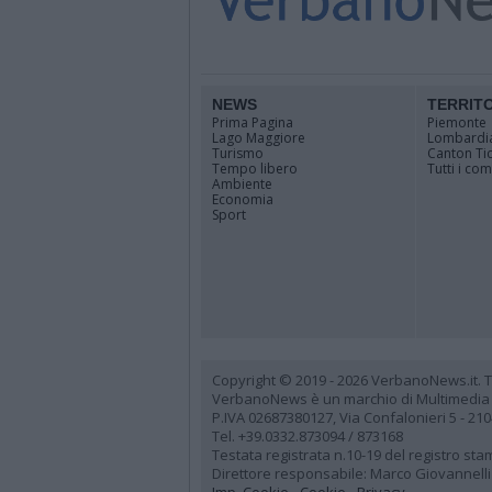
NEWS
TERRIT
Prima Pagina
Piemonte
Lago Maggiore
Lombardi
Turismo
Canton Ti
Tempo libero
Tutti i co
Ambiente
Economia
Sport
Copyright © 2019 - 2026 VerbanoNews.it. Tutti
VerbanoNews è un marchio di Multimedia
P.IVA 02687380127, Via Confalonieri 5 - 21
Tel. +39.0332.873094 / 873168
Testata registrata n.10-19 del registro st
Direttore responsabile: Marco Giovannelli