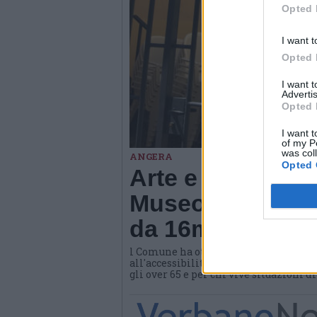
Opted 
I want t
Opted 
I want 
Advertis
Opted 
I want t
of my P
was col
ANGERA
Opted 
Arte e benessere
Museo di Angera
da 16mila euro
l Comune ha ottenuto un contributo d
all'accessibilità e all'invecchiamento
gli over 65 e per chi vive situazioni d