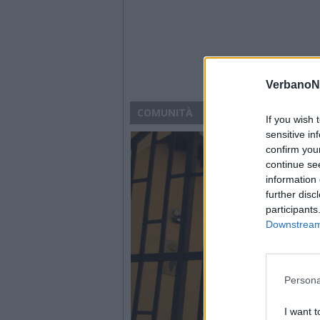
VerbanoN
COMUNITÀ
If you wish 
sensitive in
confirm you
continue se
information 
further disc
participants
Downstream 
Persona
I want t