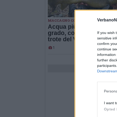
VerbanoN
MACCAGNO CON PINO E VEDDASACA
Acqua più calda di un
grado, così rischiano le
If you wish 
trote del Verbano
sensitive in
confirm you
1
continue se
information 
further disc
participants
Downstream 
Persona
I want t
Opted 