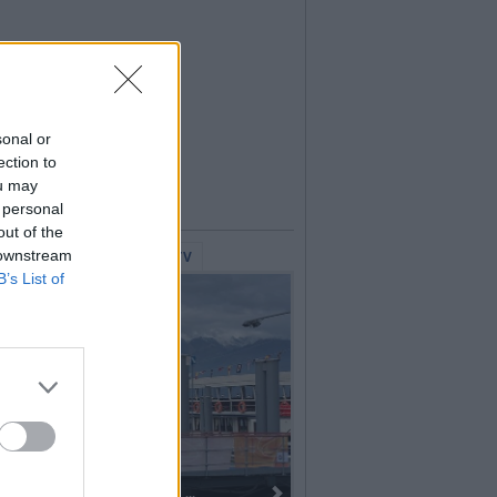
sonal or
ection to
ou may
 personal
out of the
 downstream
lerie Fotografiche
WebTV
B’s List of
Dall’oro alla fiaccola: ...
I 100 anni del Corpo Musicale 