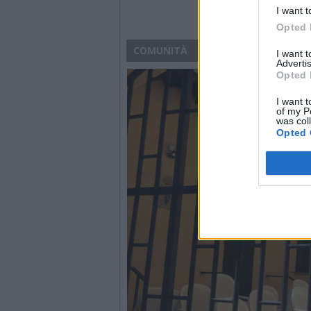
I want t
Opted 
COMUNITÀ
I want 
Advertis
Opted 
I want t
of my P
was col
Opted 