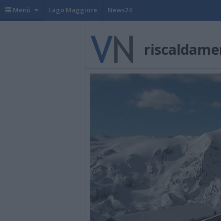
Menù
Lago Maggiore
News24
riscaldame