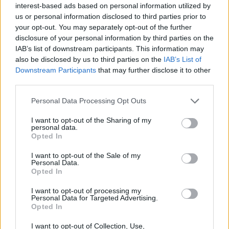
interest-based ads based on personal information utilized by
us or personal information disclosed to third parties prior to
your opt-out. You may separately opt-out of the further
disclosure of your personal information by third parties on the
IAB’s list of downstream participants. This information may
also be disclosed by us to third parties on the
IAB’s List of
Downstream Participants
that may further disclose it to other
VARESE
third parties.
Più integrazione tra ospedali e con
il territorio nel futuro dell’Asst
Personal Data Processing Opt Outs
Sette Laghi
I want to opt-out of the Sharing of my
personal data.
Opted In
MACCAGNO
Malore in acqua, grave una
I want to opt-out of the Sale of my
Personal Data.
ragazzina olandese
Opted In
I want to opt-out of processing my
Personal Data for Targeted Advertising.
LUINO
Opted In
Ventidue bambini senza assistenza.
I Comuni: “Intervenga l’ospedale”
I want to opt-out of Collection, Use,