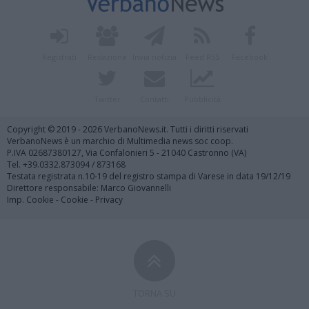
Registrati
Redazione
Invia notizia
Feed RSS
Facebook
Twitter
Contatti
Pubblicità
Copyright © 2019 - 2026 VerbanoNews.it. Tutti i diritti riservati
VerbanoNews è un marchio di Multimedia news soc coop.
P.IVA 02687380127, Via Confalonieri 5 - 21040 Castronno (VA)
Tel. +39.0332.873094 / 873168
Testata registrata n.10-19 del registro stampa di Varese in data 19/12/19
Direttore responsabile: Marco Giovannelli
Imp. Cookie
-
Cookie
-
Privacy
TORNA SU