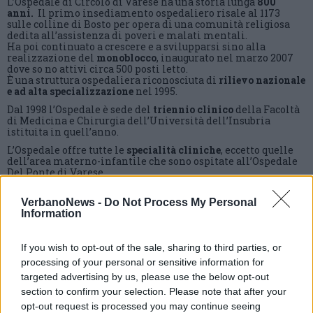
L’
Ospedale di Circolo di Varese
ha una storia lunga
800
anni.
Il primo insediamento ospedaliero risale al 1173
sulle colline di Bosto per opera di una comunità religiosa
dedita all’assistenza di poveri e malati mentali.
Ha poi continuato a crescere e a svilupparsi sino alla
r
ealizzazione del
monoblocco
,
inaugurato nel marzo 2007
dove so no attivi circa 500 posti letto.
È una struttura ospedaliera riconosciuta di
rilievo nazionale
e ad alta specializzazione
nel 1995.
Dal 1998 l’Ospedale è sede del
triennio clinico
della Facoltà
di Medicina e Chirurgia dell’Università dell’Insubria
istituita in quell’anno.
L’Ospedale offre tutte le
specialità cliniche
, eccetto quelle
dell’area materno-infantile che sono ospitate all’Ospedale
Del Ponte di Varese.
VerbanoNews -
Do Not Process My Personal
Information
If you wish to opt-out of the sale, sharing to third parties, or
processing of your personal or sensitive information for
targeted advertising by us, please use the below opt-out
section to confirm your selection. Please note that after your
opt-out request is processed you may continue seeing