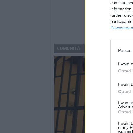
continue se
information 
further disc
participants
Downstream 
COMUNITÀ
Persona
I want t
Opted 
I want t
Opted 
I want 
Advertis
Opted 
I want t
of my P
was col