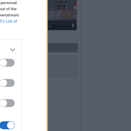
 personal
out of the
 downstream
B’s List of
Dall’oro alla fiaccola: ...
UICI SUI SOCIAL