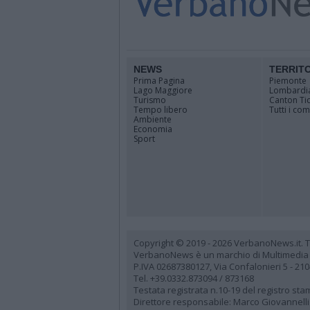
NEWS
TERRIT
Prima Pagina
Piemonte
Lago Maggiore
Lombardi
Turismo
Canton Ti
Tempo libero
Tutti i co
Ambiente
Economia
Sport
Copyright © 2019 - 2026 VerbanoNews.it. Tutti
VerbanoNews è un marchio di Multimedia
P.IVA 02687380127, Via Confalonieri 5 - 21
Tel. +39.0332.873094 / 873168
Testata registrata n.10-19 del registro st
Direttore responsabile: Marco Giovannelli