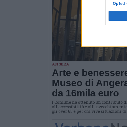
Opted 
ANGERA
Arte e benessere
Museo di Angera
da 16mila euro
l Comune ha ottenuto un contributo d
all'accessibilità e all'invecchiamento
gli over 65 e per chi vive situazioni d