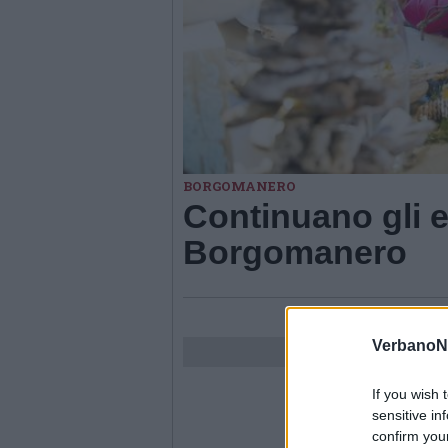
BORGOMANERO
Continuano gli e
Borgomanero
VerbanoN
If you wish 
sensitive in
confirm you