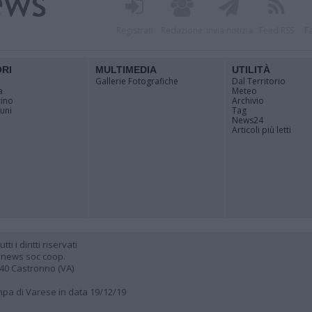
Registrati
Redazione
Invia notizia
Feed RSS
F
ORI
MULTIMEDIA
UTILITÀ
Gallerie Fotografiche
Dal Territorio
a
Meteo
cino
Archivio
muni
Tag
News24
Articoli più letti
 i diritti riservati
 news soc coop.
040 Castronno (VA)
ampa di Varese in data 19/12/19