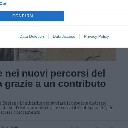
Out
CONFIRM
Data Deletion
Data Access
Privacy Policy
 nei nuovi percorsi del
 grazie a un contributo
a Regione Lombardia per avviare il progetto dedicato
 attivo. Tre diversi percorsi di cura culturale pensati per
i stress o isolamento