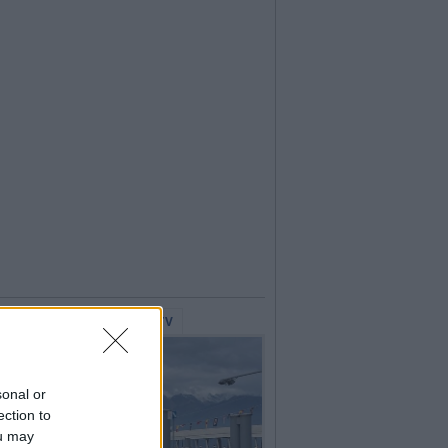
lerie Fotografiche
WebTV
sonal or
ection to
ou may