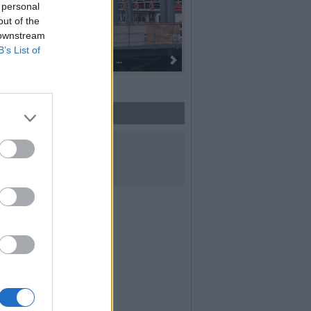
 personal
out of the
 downstream
B’s List of
Dall’oro alla fiaccola: ...
UICI SUI SOCIAL