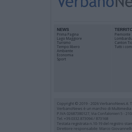
NEWS
TERRIT
Prima Pagina
Piemonte
Lago Maggiore
Lombardi
Turismo
Canton Ti
Tempo libero
Tutti i co
Ambiente
Economia
Sport
Copyright © 2019 - 2026 VerbanoNews.it. Tutti
VerbanoNews è un marchio di Multimedia
P.IVA 02687380127, Via Confalonieri 5 - 21
Tel. +39.0332.873094 / 873168
Testata registrata n.10-19 del registro st
Direttore responsabile: Marco Giovannelli