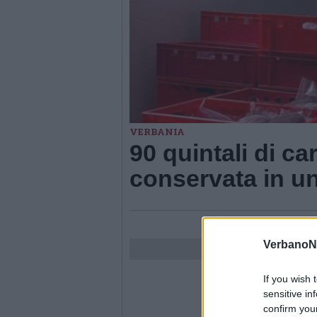
VERBANIA
90 quintali di c
conservata in un
VerbanoN
If you wish 
sensitive in
confirm you