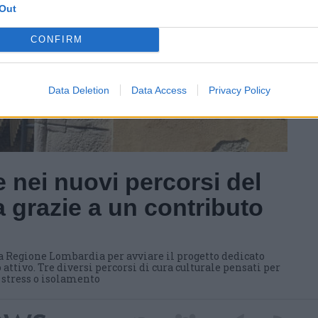
Out
CONFIRM
Data Deletion
Data Access
Privacy Policy
 nei nuovi percorsi del
 grazie a un contributo
a Regione Lombardia per avviare il progetto dedicato
 attivo. Tre diversi percorsi di cura culturale pensati per
i stress o isolamento