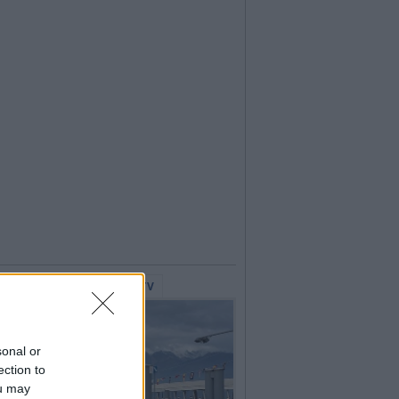
lerie Fotografiche
WebTV
sonal or
ection to
ou may