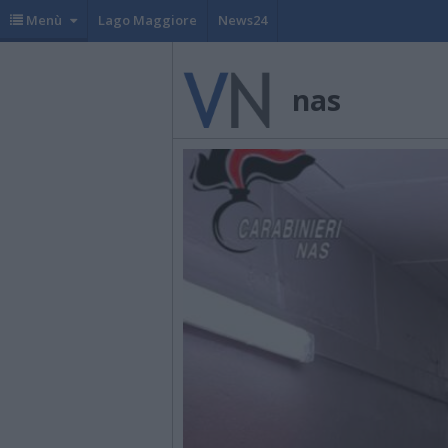
Menù
Lago Maggiore
News24
nas