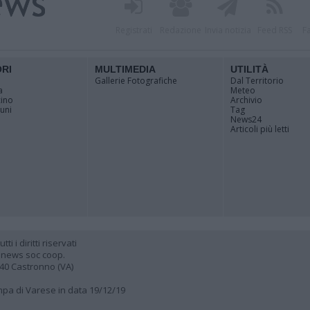
Registrati
Redazione
Invia notizia
Feed RSS
F
ORI
MULTIMEDIA
UTILITÀ
Gallerie Fotografiche
Dal Territorio
a
Meteo
cino
Archivio
muni
Tag
News24
Articoli più letti
 i diritti riservati
 news soc coop.
040 Castronno (VA)
ampa di Varese in data 19/12/19