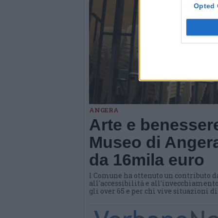
Opted 
ANGERA
Arte e benessere
Museo di Angera
da 16mila euro
l Comune ha ottenuto un contributo d
all'accessibilità e all'invecchiamento
gli over 65 e per chi vive situazioni d