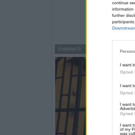
continue se
information 
further disc
participants
Downstream 
COMUNITÀ
Persona
I want t
Opted 
I want t
Opted 
I want 
Advertis
Opted 
I want t
of my P
was col