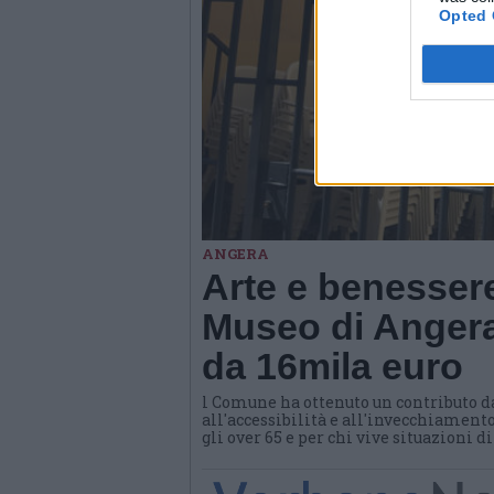
Opted 
ANGERA
Arte e benessere
Museo di Angera
da 16mila euro
l Comune ha ottenuto un contributo d
all'accessibilità e all'invecchiamento
gli over 65 e per chi vive situazioni d