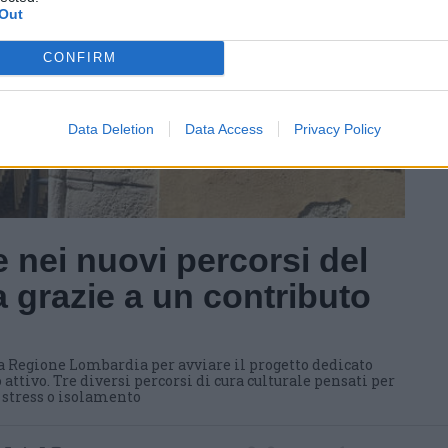
Out
CONFIRM
Data Deletion
Data Access
Privacy Policy
 nei nuovi percorsi del
 grazie a un contributo
a Regione Lombardia per avviare il progetto dedicato
 attivo. Tre diversi percorsi di cura culturale pensati per
i stress o isolamento