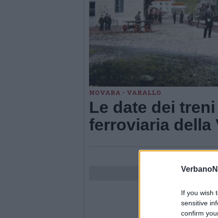
NOVARA - VARALLO
Le date dei treni
ferroviaria della
VerbanoN
If you wish 
sensitive in
confirm you