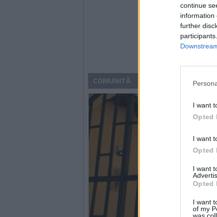
continue se
information 
further disc
participants
Downstream 
COMUNITÀ
Persona
I want t
Opted 
I want t
Opted 
I want 
Advertis
Opted 
I want t
of my P
was col