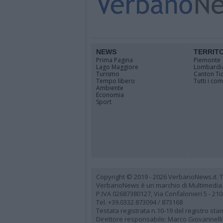
NEWS
TERRIT
Prima Pagina
Piemonte
Lago Maggiore
Lombardi
Turismo
Canton Ti
Tempo libero
Tutti i co
Ambiente
Economia
Sport
Copyright © 2019 - 2026 VerbanoNews.it. Tutti
VerbanoNews è un marchio di Multimedia
P.IVA 02687380127, Via Confalonieri 5 - 21
Tel. +39.0332.873094 / 873168
Testata registrata n.10-19 del registro st
Direttore responsabile: Marco Giovannelli