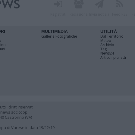
Registrati
Redazione
Invia notizia
Feed RSS
F
ORI
MULTIMEDIA
UTILITÀ
Gallerie Fotografiche
Dal Territorio
a
Meteo
cino
Archivio
muni
Tag
News24
Articoli più letti
 i diritti riservati
 news soc coop.
040 Castronno (VA)
ampa di Varese in data 19/12/19