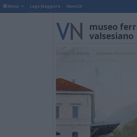
Menù
Lago Maggiore
News24
museo ferr
valsesiano