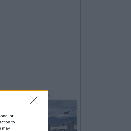
lerie Fotografiche
WebTV
sonal or
ection to
ou may