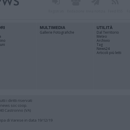
Registrati
Redazione
Invia notizia
Feed RSS
F
ORI
MULTIMEDIA
UTILITÀ
Gallerie Fotografiche
Dal Territorio
a
Meteo
cino
Archivio
muni
Tag
News24
Articoli più letti
 i diritti riservati
 news soc coop.
040 Castronno (VA)
ampa di Varese in data 19/12/19