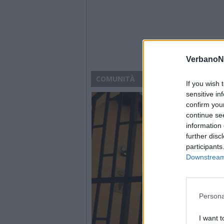
VerbanoN
COMUNITÀ
If you wish 
sensitive in
confirm you
continue se
information 
further disc
participants
Downstream 
Persona
I want t