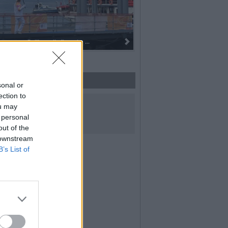
Dall’oro alla fiaccola: ...
sonal or
ection to
UICI SUI SOCIAL
ou may
 personal
out of the
 downstream
B’s List of