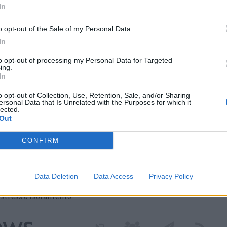
In
o opt-out of the Sale of my Personal Data.
In
to opt-out of processing my Personal Data for Targeted
ing.
In
o opt-out of Collection, Use, Retention, Sale, and/or Sharing
ersonal Data that Is Unrelated with the Purposes for which it
lected.
Out
 nei nuovi percorsi del
 grazie a un contributo
CONFIRM
Data Deletion
Data Access
Privacy Policy
a Regione Lombardia per avviare il progetto dedicato
 attivo. Tre diversi percorsi di cura culturale pensati per
i stress o isolamento