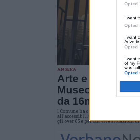
Opted 
I want t
Opted 
I want 
Advertis
Opted 
I want t
of my P
was col
ANGERA
Opted 
Arte e benessere
Museo di Angera
da 16mila euro
l Comune ha ottenuto un contributo d
all'accessibilità e all'invecchiamento
gli over 65 e per chi vive situazioni d