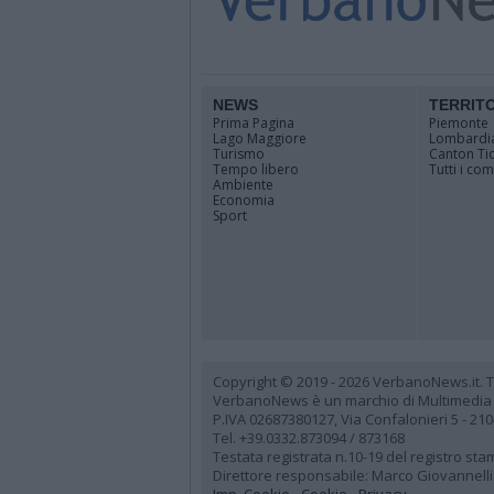
NEWS
TERRIT
Prima Pagina
Piemonte
Lago Maggiore
Lombardi
Turismo
Canton Ti
Tempo libero
Tutti i co
Ambiente
Economia
Sport
Copyright © 2019 - 2026 VerbanoNews.it. Tutti
VerbanoNews è un marchio di Multimedia
P.IVA 02687380127, Via Confalonieri 5 - 21
Tel. +39.0332.873094 / 873168
Testata registrata n.10-19 del registro st
Direttore responsabile: Marco Giovannelli