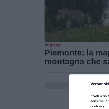
TURISMO
Piemonte: la map
montagna che sa
VerbanoN
If you wish 
sensitive in
confirm you