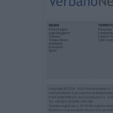
NEWS
TERRIT
Prima Pagina
Piemonte
Lago Maggiore
Lombardi
Turismo
Canton Ti
Tempo libero
Tutti i co
Ambiente
Economia
Sport
Copyright © 2019 - 2026 VerbanoNews.it. Tutti
VerbanoNews è un marchio di Multimedia
P.IVA 02687380127, Via Confalonieri 5 - 21
Tel. +39.0332.873094 / 873168
Testata registrata n.10-19 del registro st
Direttore responsabile: Marco Giovannelli