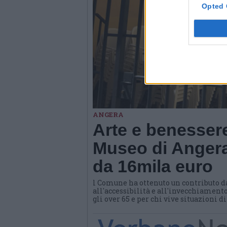
Opted 
ANGERA
Arte e benessere
Museo di Angera
da 16mila euro
l Comune ha ottenuto un contributo d
all'accessibilità e all'invecchiamento
gli over 65 e per chi vive situazioni d