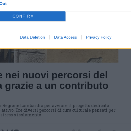
Out
CONFIRM
Data Deletion
Data Access
Privacy Policy
 nei nuovi percorsi del
 grazie a un contributo
a Regione Lombardia per avviare il progetto dedicato
 attivo. Tre diversi percorsi di cura culturale pensati per
i stress o isolamento