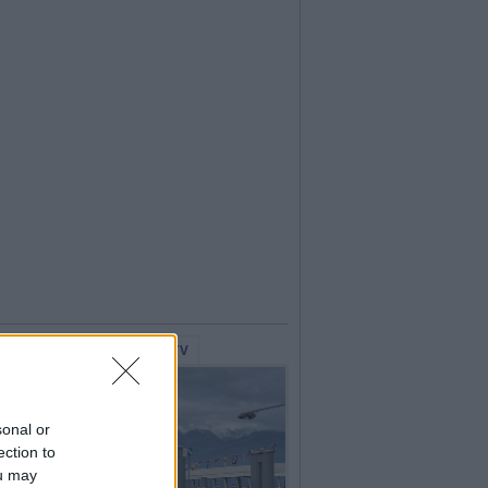
lerie Fotografiche
WebTV
sonal or
ection to
ou may