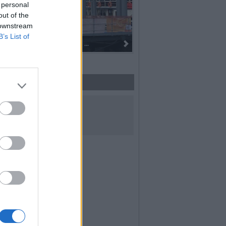
 personal
out of the
 downstream
B’s List of
Dall’oro alla fiaccola: ...
UICI SUI SOCIAL