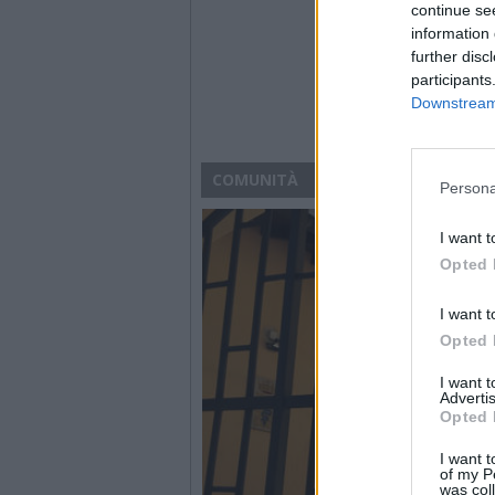
continue se
information 
further disc
participants
Downstream 
COMUNITÀ
Persona
I want t
Opted 
I want t
Opted 
I want 
Advertis
Opted 
I want t
of my P
was col