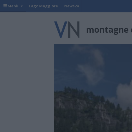
Menù
Lago Maggiore
News24
montagne c