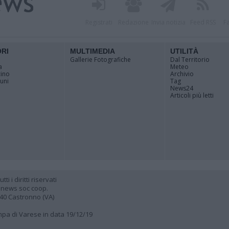
Registrati
Redazione
Invia notizia
Feed RSS
F
ORI
MULTIMEDIA
UTILITÀ
Gallerie Fotografiche
Dal Territorio
a
Meteo
cino
Archivio
muni
Tag
News24
Articoli più letti
 i diritti riservati
 news soc coop.
040 Castronno (VA)
ampa di Varese in data 19/12/19