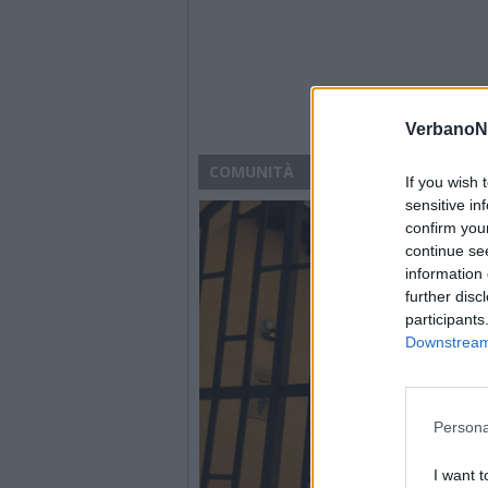
VerbanoN
COMUNITÀ
If you wish 
sensitive in
confirm you
continue se
information 
further disc
participants
Downstream 
Persona
I want t