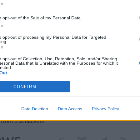
In
o opt-out of the Sale of my Personal Data.
In
to opt-out of processing my Personal Data for Targeted
ing.
In
o opt-out of Collection, Use, Retention, Sale, and/or Sharing
ersonal Data that Is Unrelated with the Purposes for which it
lected.
Out
 nei nuovi percorsi del
 grazie a un contributo
CONFIRM
Data Deletion
Data Access
Privacy Policy
a Regione Lombardia per avviare il progetto dedicato
 attivo. Tre diversi percorsi di cura culturale pensati per
i stress o isolamento