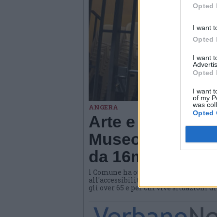
Opted 
I want t
Opted 
I want 
Advertis
Opted 
I want t
of my P
was col
ANGERA
Opted 
Arte e benessere
Museo di Angera
da 16mila euro
l Comune ha ottenuto un contributo d
all'accessibilità e all'invecchiamento
gli over 65 e per chi vive situazioni d