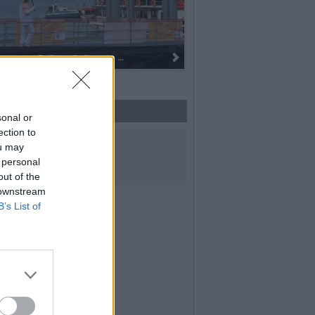
Dall’oro alla fiaccola: ...
sonal or
ection to
UICI SUI SOCIAL
ou may
 personal
out of the
 downstream
B’s List of