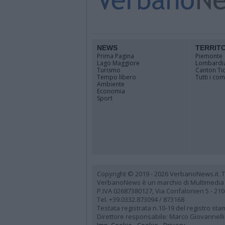
NEWS
TERRIT
Prima Pagina
Piemonte
Lago Maggiore
Lombardi
Turismo
Canton Ti
Tempo libero
Tutti i co
Ambiente
Economia
Sport
Copyright © 2019 - 2026 VerbanoNews.it. Tutti
VerbanoNews è un marchio di Multimedia
P.IVA 02687380127, Via Confalonieri 5 - 21
Tel. +39.0332.873094 / 873168
Testata registrata n.10-19 del registro st
Direttore responsabile: Marco Giovannelli