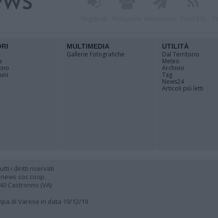
Registrati
Redazione
Invia notizia
Feed RSS
F
ORI
MULTIMEDIA
UTILITÀ
Gallerie Fotografiche
Dal Territorio
a
Meteo
cino
Archivio
muni
Tag
News24
Articoli più letti
 i diritti riservati
 news soc coop.
040 Castronno (VA)
ampa di Varese in data 19/12/19