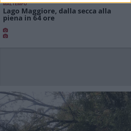
MALTEMPO
Lago Maggiore, dalla secca alla
piena in 64 ore