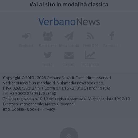
Vai al sito in modalità classica
Registrati
Redazione
Invia notizia
Feed RSS
Facebook
Twitter
Contatti
Pubblicità
Copyright © 2019 - 2026 VerbanoNews.it. Tutti i diritti riservati
VerbanoNews è un marchio di Multimedia news soc coop.
P.IVA 02687380127, Via Confalonieri 5 - 21040 Castronno (VA)
Tel. +39.0332.873094 / 873168
Testata registrata n.10-19 del registro stampa di Varese in data 19/12/19
Direttore responsabile: Marco Giovannelli
Imp. Cookie
-
Cookie
-
Privacy