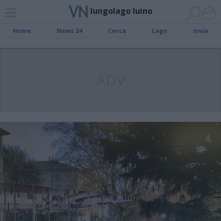
lungolago luino
Home
News 24
Cerca
Lago
Invia
ADV