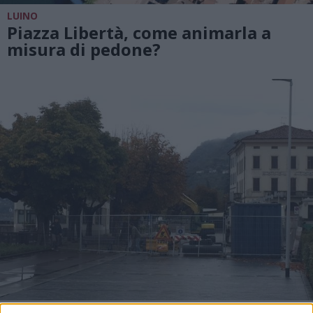
LUINO
Piazza Libertà, come animarla a
misura di pedone?
LUINO