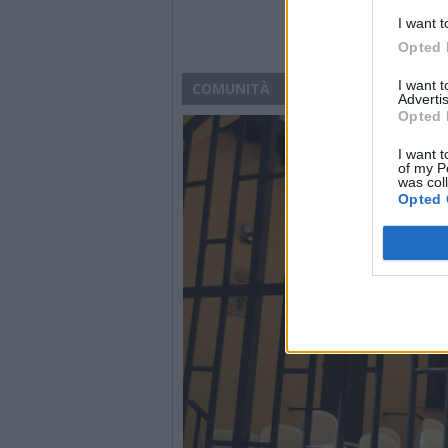
I want t
Opted 
I want 
COMUNITÀ
Advertis
Opted 
I want t
of my P
was col
Opted 