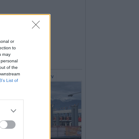
sonal or
ection to
ou may
 personal
out of the
 downstream
lerie Fotografiche
WebTV
B’s List of