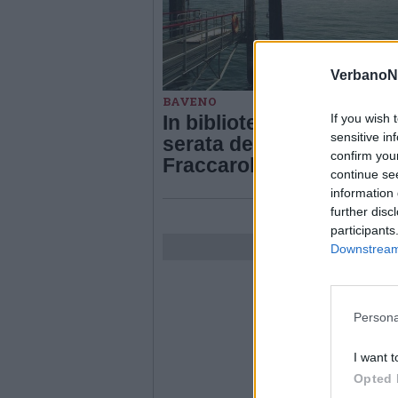
VerbanoN
BAVENO
If you wish 
In biblioteca a Baveno 
sensitive in
serata dedicata a Arnal
confirm you
Fraccaroli
continue se
information 
further disc
participants
Downstream 
Persona
I want t
Opted 