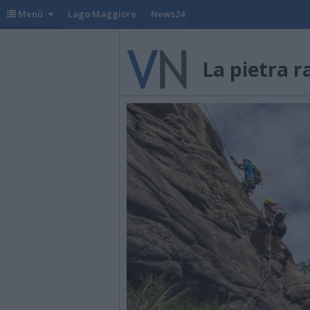
Menù
Lago Maggiore
News24
La pietra r