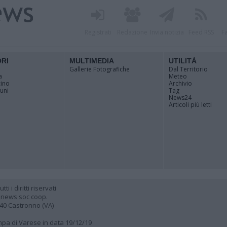
Registrati
Redazione
Invia notizia
Feed RSS
F
ORI
MULTIMEDIA
UTILITÀ
Gallerie Fotografiche
Dal Territorio
a
Meteo
cino
Archivio
muni
Tag
News24
Articoli più letti
 i diritti riservati
 news soc coop.
040 Castronno (VA)
ampa di Varese in data 19/12/19