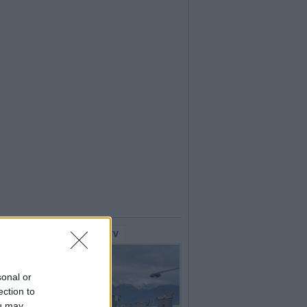
lerie Fotografiche
WebTV
sonal or
ection to
ou may