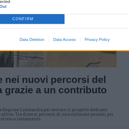
lected.
Out
CONFIRM
Data Deletion
Data Access
Privacy Policy
 nei nuovi percorsi del
 grazie a un contributo
a Regione Lombardia per avviare il progetto dedicato
 attivo. Tre diversi percorsi di cura culturale pensati per
i stress o isolamento