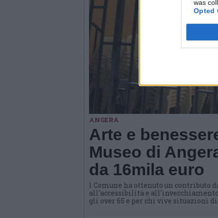
was col
Opted 
ANGERA
Arte e benessere
Museo di Angera
da 16mila euro
l Comune ha ottenuto un contributo d
all'accessibilità e all'invecchiamento
gli over 65 e per chi vive situazioni d