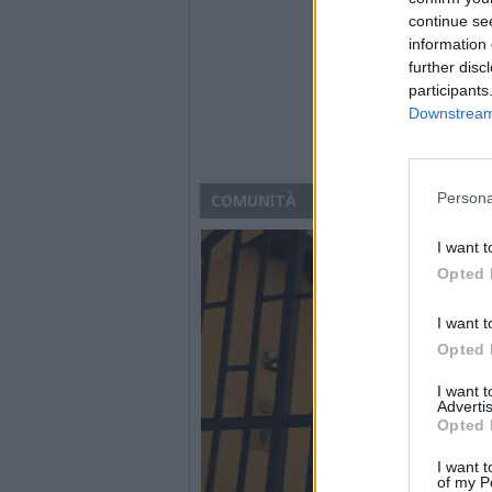
continue se
information 
further disc
participants
Downstream 
Persona
COMUNITÀ
I want t
Opted 
I want t
Opted 
I want 
Advertis
Opted 
I want t
of my P