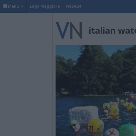
Menù
Lago Maggiore
News24
italian wat