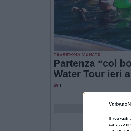
TRAVEDONA MONATE
Partenza “col bo
Water Tour ieri 
1
VerbanoN
If you wish 
sensitive in
confirm you