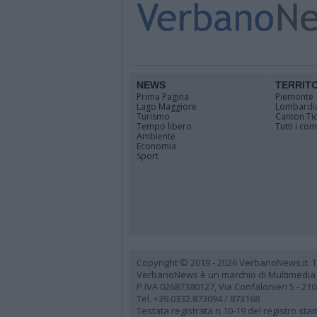
NEWS
TERRIT
Prima Pagina
Piemonte
Lago Maggiore
Lombardi
Turismo
Canton Ti
Tempo libero
Tutti i co
Ambiente
Economia
Sport
Copyright © 2019 - 2026 VerbanoNews.it. Tutti
VerbanoNews è un marchio di Multimedia
P.IVA 02687380127, Via Confalonieri 5 - 21
Tel. +39.0332.873094 / 873168
Testata registrata n.10-19 del registro st