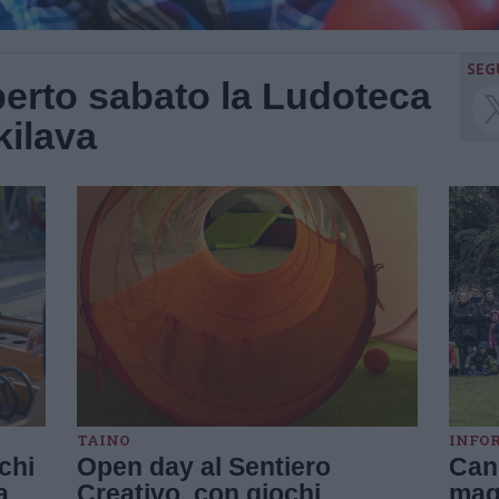
SEG
perto sabato la Ludoteca
kilava
TAINO
INFO
ochi
Open day al Sentiero
Cani
a
Creativo, con giochi,
magi