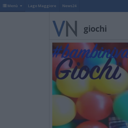
Menù
Lago Maggiore
News24
giochi