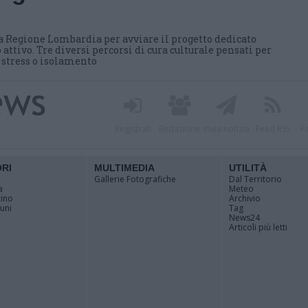
a Regione Lombardia per avviare il progetto dedicato
 attivo. Tre diversi percorsi di cura culturale pensati per
i stress o isolamento
Registrati
Redazione
Invia notizia
Feed RSS
F
ORI
MULTIMEDIA
UTILITÀ
Gallerie Fotografiche
Dal Territorio
a
Meteo
cino
Archivio
muni
Tag
News24
Articoli più letti