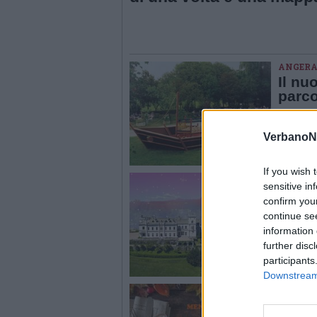
ANGER
Il nu
parc
Lavori i
due nuov
l’equilib
VerbanoN
If you wish 
INFORM
sensitive in
Il mo
confirm you
Sorp
continue se
Nei fine 
information 
famiglie 
principe
further disc
participants
Downstream 
LUINO
Psico