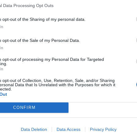
 28 ottobre dalle ore 17 l’oratorio di Creva ospita l’evento
l Data Processing Opt Outs
d’autunno” promosso dall’associazione “Il Nocciolo”, per bambini
i
o opt-out of the Sharing of my personal data.
In
ZIA DEI LETTORI
o opt-out of the Sale of my Personal Data.
ekend per riscoprire il gioco in scatola
In
a Luino e lo segnala una organizzazione molto speciale: la
ames, che si ripropone di mantenere in allenamento e far
e ai giocatori scacchi, risiko, dadi e co.
to opt-out of processing my Personal Data for Targeted
ing.
In
o opt-out of Collection, Use, Retention, Sale, and/or Sharing
Guarda l'archivio
ersonal Data that Is Unrelated with the Purposes for which it
lected.
Out
SEG
CONFIRM
Data Deletion
Data Access
Privacy Policy