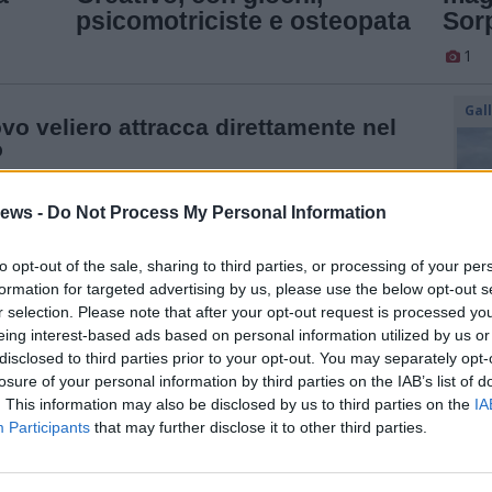
psicomotriciste e osteopata
Sor
1
A
Gal
ovo veliero attracca direttamente nel
o
n corso nell’area verde sul Lungo Lago che si prepara ad ospitare
i giochi per bambini: un veliero con scivolo e un tronco per
rio
ews -
Do Not Process My Personal Information
to opt-out of the sale, sharing to third parties, or processing of your per
AZIONE REDAZIONALE
formation for targeted advertising by us, please use the below opt-out s
ndo delle fiabe esiste: è al Castello delle
r selection. Please note that after your opt-out request is processed y
rese
eing interest-based ads based on personal information utilized by us or
Dall’oro alla fiaccola: ..
settimana di aprile il Castello delle Sorprese offre a bambini e
disclosed to third parties prior to your opt-out. You may separately opt-
spettacoli, giochi, magie, concerti e una missione: svegliare la
ssa con un bacio
losure of your personal information by third parties on the IAB’s list of
. This information may also be disclosed by us to third parties on the
IA
Participants
that may further disclose it to other third parties.
motricità e caldarroste