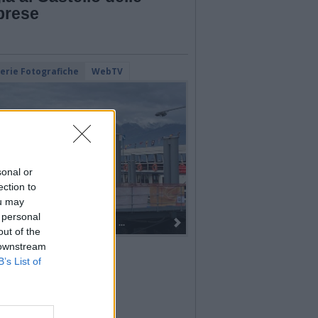
prese
lerie Fotografiche
WebTV
sonal or
ection to
ou may
 personal
.
I 100 anni del Corpo Musicale di
out of the
 downstream
B’s List of