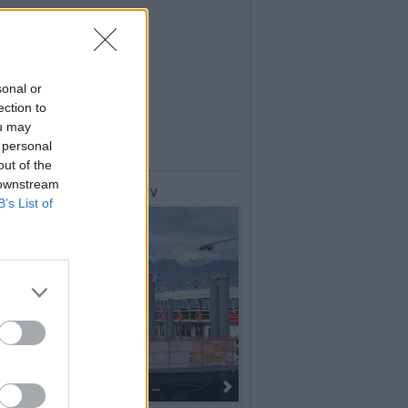
sonal or
ection to
ou may
 personal
out of the
 downstream
lerie Fotografiche
WebTV
B’s List of
I 100 anni del Corpo Musicale di