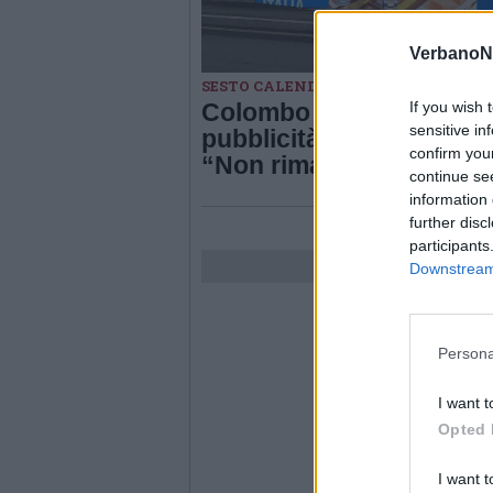
VerbanoN
SESTO CALENDE
If you wish 
Colombo contro la
sensitive in
pubblicità del Compro O
confirm you
“Non rimarrà impunito”
continue se
information 
further disc
participants
Downstream 
Persona
I want t
Opted 
I want t