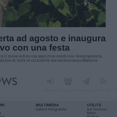
erta ad agosto e inaugura
tivo con una festa
il mese estivo con aperitivo condiviso, tesseramento,
tazione di tutte le iniziative che animeranno Materia
Registrati
Redazione
Invia notizia
Feed RSS
F
ORI
MULTIMEDIA
UTILITÀ
Gallerie Fotografiche
Dal Territorio
a
Meteo
cino
Archivio