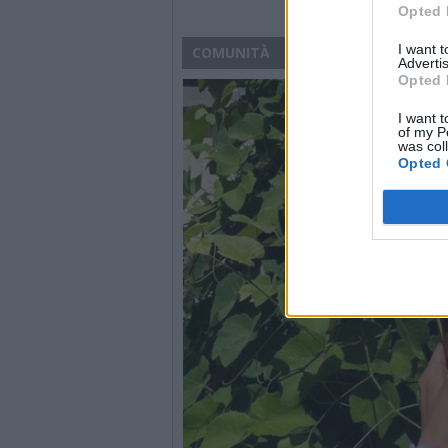
Opted 
I want 
COMUNITÀ
Advertis
Opted 
I want t
of my P
was col
Opted 