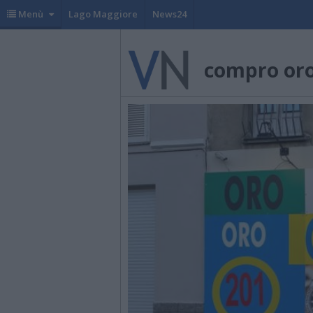
Menù
Lago Maggiore
News24
compro or