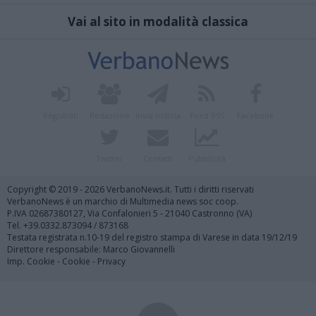
Vai al sito in modalità classica
Registrati
Redazione
Invia notizia
Feed RSS
Facebook
Twitter
Contatti
Pubblicità
Copyright © 2019 - 2026 VerbanoNews.it. Tutti i diritti riservati
VerbanoNews è un marchio di Multimedia news soc coop.
P.IVA 02687380127, Via Confalonieri 5 - 21040 Castronno (VA)
Tel. +39.0332.873094 / 873168
Testata registrata n.10-19 del registro stampa di Varese in data 19/12/19
Direttore responsabile: Marco Giovannelli
Imp. Cookie
-
Cookie
-
Privacy