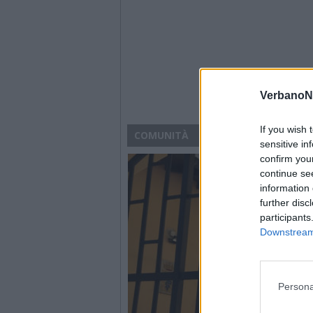
VerbanoN
If you wish 
COMUNITÀ
sensitive in
confirm you
continue se
information 
further disc
participants
Downstream 
Persona