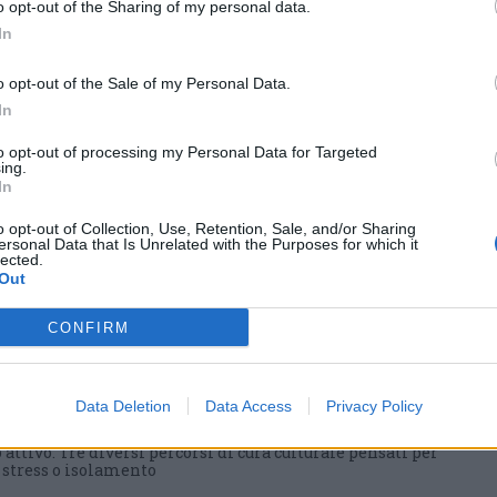
o opt-out of the Sharing of my personal data.
In
o opt-out of the Sale of my Personal Data.
In
to opt-out of processing my Personal Data for Targeted
ing.
In
o opt-out of Collection, Use, Retention, Sale, and/or Sharing
ersonal Data that Is Unrelated with the Purposes for which it
lected.
Out
 nei nuovi percorsi del
CONFIRM
 grazie a un contributo
Data Deletion
Data Access
Privacy Policy
a Regione Lombardia per avviare il progetto dedicato
 attivo. Tre diversi percorsi di cura culturale pensati per
i stress o isolamento