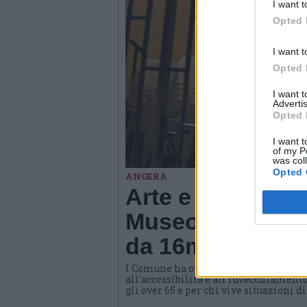
I want t
Opted 
I want t
Opted 
I want 
Advertis
Opted 
I want t
of my P
was col
Opted 
ANGERA
Arte e benessere
Museo di Angera
da 16mila euro
l Comune ha ottenuto un contributo d
all'accessibilità e all'invecchiamento
gli over 65 e per chi vive situazioni d