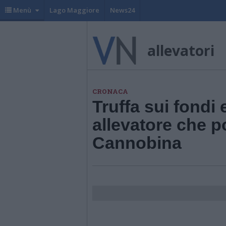
Menù
Lago Maggiore
News24
allevatori
CRONACA
Truffa sui fondi
allevatore che po
Cannobina