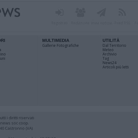
Registrati
Redazione
Invia notizia
Feed RSS
F
ORI
MULTIMEDIA
UTILITÀ
Gallerie Fotografiche
Dal Territorio
a
Meteo
cino
Archivio
muni
Tag
News24
Articoli più letti
 i diritti riservati
 news soc coop.
040 Castronno (VA)