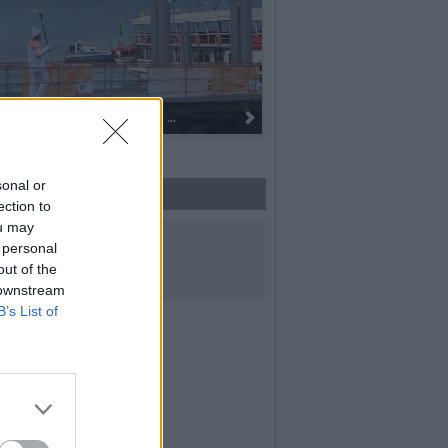
Dall’oro alla fiaccola: ...
sonal or
ection to
ou may
UICI SUI SOCIAL
 personal
out of the
 downstream
B’s List of