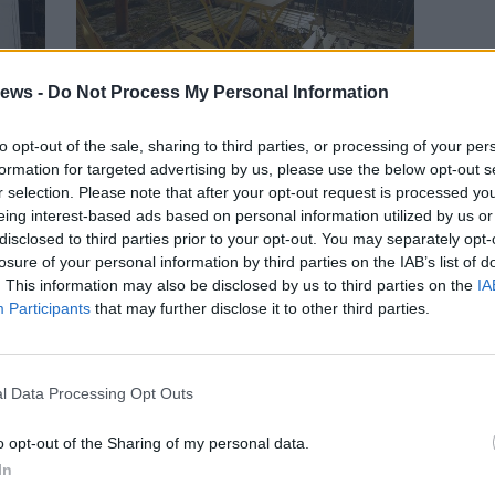
ews -
Do Not Process My Personal Information
TURISMO
 né
“Parliamo ai nostri clienti,
così la paura non fermerà il
to opt-out of the sale, sharing to third parties, or processing of your per
formation for targeted advertising by us, please use the below opt-out s
re
turismo”
r selection. Please note that after your opt-out request is processed y
e
eing interest-based ads based on personal information utilized by us or
disclosed to third parties prior to your opt-out. You may separately opt-
losure of your personal information by third parties on the IAB’s list of
Gal
. This information may also be disclosed by us to third parties on the
IA
Participants
that may further disclose it to other third parties.
l Data Processing Opt Outs
o opt-out of the Sharing of my personal data.
In