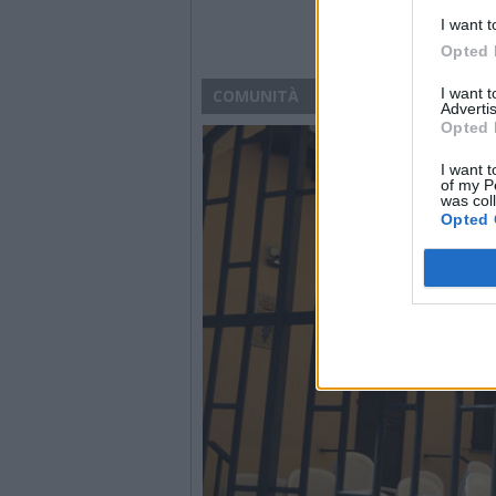
I want t
Opted 
I want 
COMUNITÀ
Advertis
Opted 
I want t
of my P
was col
Opted 