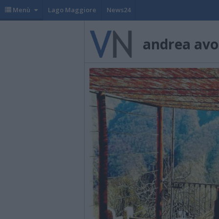
Menù
Lago Maggiore
News24
andrea av