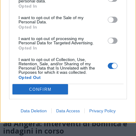
ALTRE NOTIZIE DI ANGERA
personal data.
Opted In
I want to opt-out of the Sale of my
Personal Data.
Opted In
I want to opt-out of processing my
Personal Data for Targeted Advertising.
Opted In
I want to opt-out of Collection, Use,
Retention, Sale, and/or Sharing of my
Personal Data that Is Unrelated with the
Purposes for which it was collected.
Opted Out
CONFIRM
ANGERA
Data Deletion
Data Access
Privacy Policy
Sversamento di carburante nel lago
ad Angera: interventi di bonifica e
indagini in corso