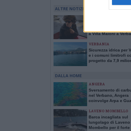
ALTRE NOTIZIE DI VERBANIA
VERBANIA
Musica e Spiritualità
con Dente: concerto 
a Villa Maioni a Verb
VERBANIA
Sicurezza idrica per 
e i comuni limitrofi 
progetto da 7,9 milio
DALLA HOME
ANGERA
Sversamento di carb
nel Verbano, Angera
coinvolge Arpa e Gua
Costiera per evitare 
LAVENO MOMBELLO
Barca incagliata sul
lungolago di Laveno
Mombello per il forte