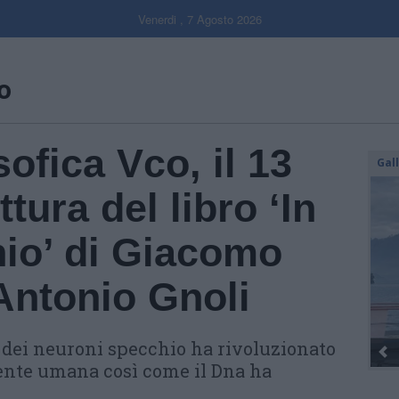
Venerdi , 7 Agosto 2026
o
sofica Vco, il 13
Gal
tura del libro ‘In
hio’ di Giacomo
 Antonio Gnoli
 dei neuroni specchio ha rivoluzionato
ente umana così come il Dna ha