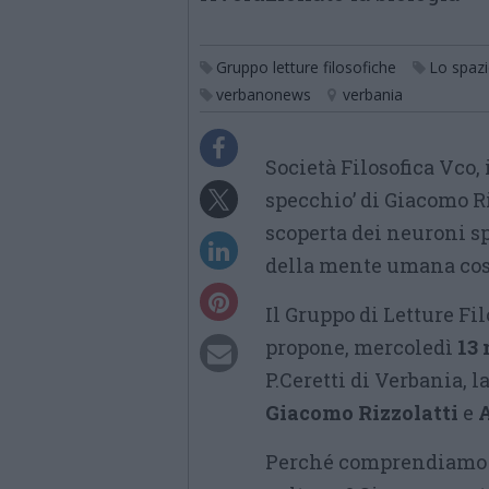
Gruppo letture filosofiche
Lo spazi
verbanonews
verbania
Società Filosofica Vco, 
specchio’ di Giacomo R
scoperta dei neuroni s
della mente umana così
Il Gruppo di Letture Fi
propone, mercoledì
13
P.Ceretti di Verbania, la
Giacomo Rizzolatti
e
A
Perché comprendiamo le 