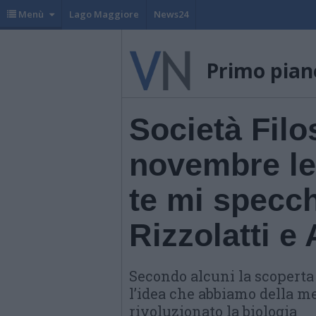
Menù
Lago Maggiore
News24
Primo pian
Società Filo
novembre let
te mi specc
Rizzolatti e
Secondo alcuni la scoperta
l’idea che abbiamo della m
rivoluzionato la biologia