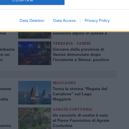
CONFIRM
VERBANIA
Data Deletion
Data Access
Privacy Policy
 chiude
Cinque forristi francesi
gratuito
bloccati nel Rio Rasiga:
ania
soccorso alpino in azione a
Bognanco
VERBANIA - VARESE
Verbania
Giovane della provincia di
con un
Varese denunciato dopo
ni
l’incidente a Stresa: positivo
ad alcol e droga
MACCAGNO
urante
Torna la storica “Regata del
Canalone” sul Lago
rdia
Maggiore
danni
AGRATE CONTURBIA
Un cucciolo di ocelot è nato
al Parco Faunistico di Agrate
 vento
Conturbia