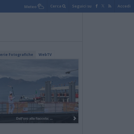
Cerca
Seguici su
Accedi
Meteo
lerie Fotografiche
WebTV
Dall’oro alla fiaccola: ...
I 100 anni del Corpo Mu