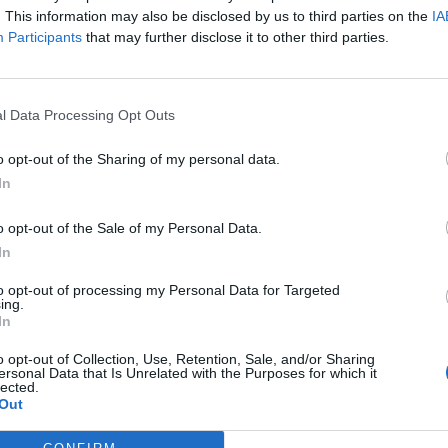
niche che i neuroni specchio lasciano
. This information may also be disclosed by us to third parties on the
IA
della malattia più misteriosa di tutte:
Participants
that may further disclose it to other third parties.
ova stagione si apre, dopo quella dell’homo
cienza ci dice che siamo biologicamente
l Data Processing Opt Outs
eme agli altri, per provare le stesse emozioni
o opt-out of the Sharing of my personal data.
In
Tutti gli eventi
o opt-out of the Sale of my Personal Data.
di
agosto
In
Via Confalonieri, 5
Castronno
to opt-out of processing my Personal Data for Targeted
ing.
In
Pubblicato il 03 Novembre 2019
o opt-out of Collection, Use, Retention, Sale, and/or Sharing
ersonal Data that Is Unrelated with the Purposes for which it
lected.
iche
Lo spazio bianco
Società filosofica vco
Out