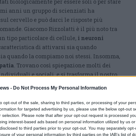
ati biologicamente per essere soli o per stare
timi anni un gruppo di scienziati ha
sul cervello e può darci le risposte più
omande. Giacomo Rizzolatti è il più noto tra
un tipo particolare di cellule,
i neuroni
 caratteristica di attivarsi sia quando
sia quando la compiamo noi stessi. Insomma,
patia
. Trovano così spiegazione molti dei
dividuali e sociali, e si trasforma il nostro
ezione, azione e linguaggio. Secondo alcuni,
ews -
Do Not Process My Personal Information
 specchio ha rivoluzionato l’idea che
mana “come il Dna ha rivoluzionato la
to opt-out of the sale, sharing to third parties, or processing of your per
formation for targeted advertising by us, please use the below opt-out s
 si azzererebbe la differenza tra ragione ed
r selection. Please note that after your opt-out request is processed y
ro si sfatano molti luoghi comuni e si
eing interest-based ads based on personal information utilized by us or
i filosofici e sociali della scoperta sia le
disclosed to third parties prior to your opt-out. You may separately opt-
losure of your personal information by third parties on the IAB’s list of