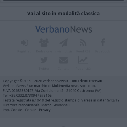
Vai al sito in modalità classica
Registrati
Redazione
Invia notizia
Feed RSS
Facebook
Twitter
Contatti
Pubblicità
Copyright © 2019 - 2026 VerbanoNews.it. Tutti i diritti riservati
VerbanoNews è un marchio di Multimedia news soc coop.
P.IVA 02687380127, Via Confalonieri 5 - 21040 Castronno (VA)
Tel. +39.0332.873094 / 873168
Testata registrata n.10-19 del registro stampa di Varese in data 19/12/19
Direttore responsabile: Marco Giovannelli
Imp. Cookie
-
Cookie
-
Privacy