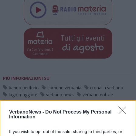
Tutti gli eventi
di
agosto
Via Confalonieri, 5
Castronno
PIÙ INFORMAZIONI SU
bando periferie
comune verbania
cronaca verbano
lago maggiore
verbano news
verbano notizie
verbania
VerbanoNews -
Do Not Process My Personal
Information
LEGGI GLI ALTRI ARTICOLI DI
PRIMO PIANO
If you wish to opt-out of the sale, sharing to third parties, or