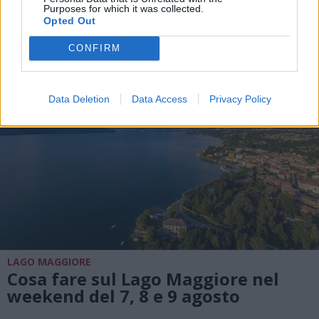
non competitiva lungo il Toce
Purposes for which it was collected.
Opted Out
CONFIRM
Data Deletion
Data Access
Privacy Policy
LAGO MAGGIORE
Cosa fare sul Lago Maggiore nel
weekend del 7, 8 e 9 agosto