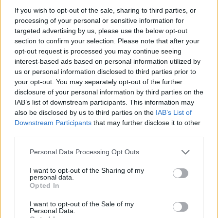
polvere di capperi disidratati
If you wish to opt-out of the sale, sharing to third parties, or
Tonno rosso in olio cottura pcon verdurine
processing of your personal or sensitive information for
targeted advertising by us, please use the below opt-out
croccanti e sfoglie di pane
section to confirm your selection. Please note that after your
opt-out request is processed you may continue seeing
interest-based ads based on personal information utilized by
1 di 36
us or personal information disclosed to third parties prior to
your opt-out. You may separately opt-out of the further
TAG
Corsi Tigros
simone zambon
disclosure of your personal information by third parties on the
IAB’s list of downstream participants. This information may
sesto calende
also be disclosed by us to third parties on the
IAB’s List of
Downstream Participants
that may further disclose it to other
third parties.
Leggi l'articolo:
Personal Data Processing Opt Outs
Zambon, quando il tonno sott’olio e il riso all’acqua sono
una delizia
I want to opt-out of the Sharing of my
personal data.
Opted In
I want to opt-out of the Sale of my
Personal Data.