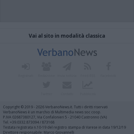
Vai al sito in modalità classica
Registrati
Redazione
Invia notizia
Feed RSS
Facebook
Twitter
Contatti
Pubblicità
Copyright © 2019 - 2026 VerbanoNews.it. Tutti i diritti riservati
VerbanoNews è un marchio di Multimedia news soc coop.
P.IVA 02687380127, Via Confalonieri 5 - 21040 Castronno (VA)
Tel. +39.0332.873094 / 873168
Testata registrata n.10-19 del registro stampa di Varese in data 19/12/19
Direttore responsabile: Marco Giovannelli