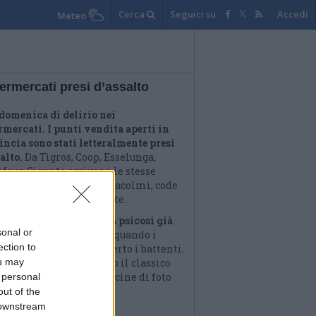
Cerca
Seguici su
Accedi
Meteo
ermercati presi d’assalto
domenica di delirio nei
rmercati. I punti vendita aperti in
incia sono stati letteralmente presi
alto.
Da Tigros, Coop, Esselunga,
four, Gigante arrivano le stesse
ie ovunque: carrelli stracolmi, code
hissime e corsie svuotate.
ttata una vera e propria psicosi già
sonal or
e prime ore del mattino
quando i
ection to
i magazzini hanno aperto i battenti.
ou may
omeriggio è poi partito il classico
tam su Facebook con decine di foto
 personal
e condizioni dei negozi.
out of the
 downstream
ebbraio 2020