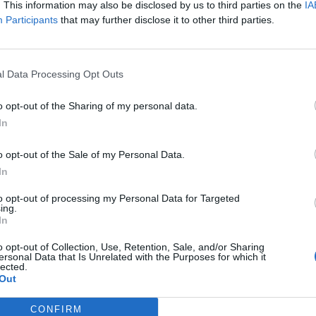
. This information may also be disclosed by us to third parties on the
IA
Participants
that may further disclose it to other third parties.
l Data Processing Opt Outs
o opt-out of the Sharing of my personal data.
In
1 di 13
o opt-out of the Sale of my Personal Data.
In
to opt-out of processing my Personal Data for Targeted
ing.
In
o opt-out of Collection, Use, Retention, Sale, and/or Sharing
Registrati
Redazione
Invia notizia
Feed RSS
F
ersonal Data that Is Unrelated with the Purposes for which it
lected.
Out
ORI
MULTIMEDIA
UTILITÀ
Gallerie Fotografiche
Dal Territorio
CONFIRM