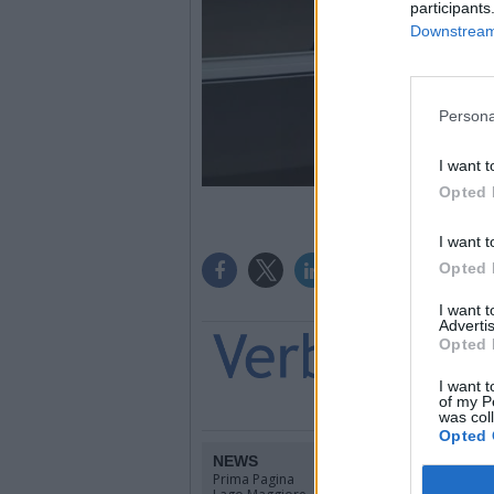
participants
Downstream 
Persona
I want t
Opted 
I want t
Opted 
I want 
Advertis
Opted 
I want t
of my P
was col
Opted 
NEWS
TERRIT
Prima Pagina
Piemonte