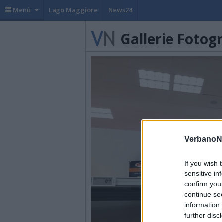
Menù
Lago Maggiore
News24
Gallerie Fotog
VerbanoN
If you wish 
sensitive in
confirm you
continue se
information 
further disc