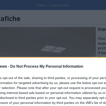
Sabato , 8 Agosto 2026
rafiche
Sup
Una 
supe
prov
d’ass
Carre
notiz
ews -
Do Not Process My Personal Information
lung
È sca
to opt-out of the sale, sharing to third parties, or processing of your per
dall
formation for targeted advertising by us, please use the below opt-out s
prim
r selection. Please note that after your opt-out request is processed y
Nel p
tam 
eing interest-based ads based on personal information utilized by us or
dell
disclosed to third parties prior to your opt-out. You may separately opt-
losure of your personal information by third parties on the IAB’s list of
24 F