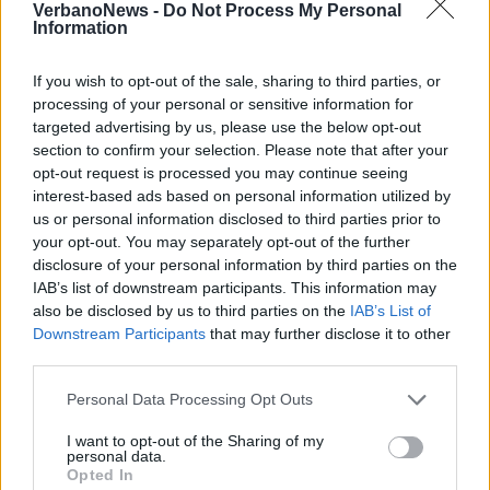
VerbanoNews -
Do Not Process My Personal
Information
Gli Ambulanti di Forte dei Marmi ® a
If you wish to opt-out of the sale, sharing to third parties, or
Laveno Mombello
processing of your personal or sensitive information for
targeted advertising by us, please use the below opt-out
2 di 22
section to confirm your selection. Please note that after your
opt-out request is processed you may continue seeing
TAG
laveno mombello
interest-based ads based on personal information utilized by
us or personal information disclosed to third parties prior to
your opt-out. You may separately opt-out of the further
disclosure of your personal information by third parties on the
IAB’s list of downstream participants. This information may
also be disclosed by us to third parties on the
IAB’s List of
Downstream Participants
that may further disclose it to other
third parties.
Personal Data Processing Opt Outs
I want to opt-out of the Sharing of my
personal data.
Opted In