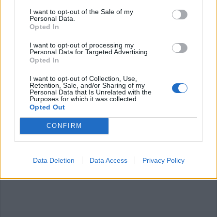
I want to opt-out of the Sale of my
Personal Data.
Opted In
I want to opt-out of processing my
Personal Data for Targeted Advertising.
Opted In
Commenti
I want to opt-out of Collection, Use,
Accedi
o
registrati
per commentare questo
Retention, Sale, and/or Sharing of my
articolo.
Personal Data that Is Unrelated with the
Purposes for which it was collected.
L'email è richiesta ma non verrà mostrata ai visitatori. Il contenuto di questo
Opted Out
commento esprime il pensiero dell'autore e non rappresenta la linea editoriale
di VareseNews.it, che rimane autonoma e indipendente. I messaggi inclusi nei
commenti non sono testi giornalistici, ma post inviati dai singoli lettori che
CONFIRM
possono essere automaticamente pubblicati senza filtro preventivo. I commenti
che includano uno o più link a siti esterni verranno rimossi in automatico dal
sistema.
Data Deletion
Data Access
Privacy Policy