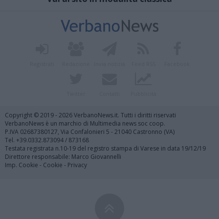
Registrati
Redazione
Invia notizia
Feed RSS
Facebook
Twitter
Contatti
Pubblicità
Copyright © 2019 - 2026 VerbanoNews.it. Tutti i diritti riservati
VerbanoNews è un marchio di Multimedia news soc coop.
P.IVA 02687380127, Via Confalonieri 5 - 21040 Castronno (VA)
Tel. +39.0332.873094 / 873168
Testata registrata n.10-19 del registro stampa di Varese in data 19/12/19
Direttore responsabile: Marco Giovannelli
Imp. Cookie
-
Cookie
-
Privacy