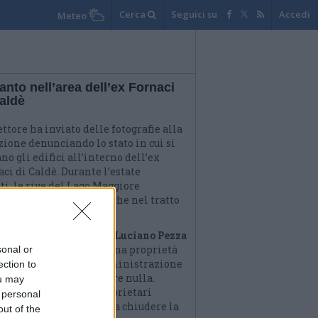
Cerca
Seguici su
Accedi
Meteo
nto nell’area dell’ex Fornaci
aldè
ttore ha inviato delle fotografie alla
zione denunciando lo stato in cui si
no gli edifici all’interno dell’ex
ci di Caldè. Durante l’estate
ti, le rive del Lago Maggiore
ntano meta di tanti anche nel tratto
 proprietà privata.
 spiega il vicesindaco Luciano Pezza
ti
: «Ricordiamo che è una proprietà
sonal or
ata e quindi, come amministrazione
ection to
nale, non possiamo fare nulla.
ou may
o in contatto con i proprietari
 personal
area affinchè provveda a chiudere la
out of the