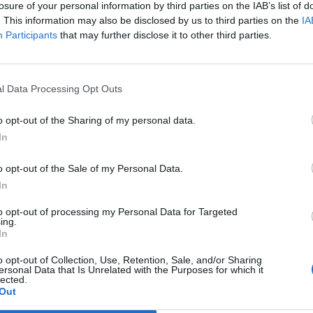
recin
losure of your personal information by third parties on the IAB’s list of
acced
. This information may also be disclosed by us to third parties on the
IA
Participants
that may further disclose it to other third parties.
15 G
l Data Processing Opt Outs
o opt-out of the Sharing of my personal data.
1 di 4
In
ccana
o opt-out of the Sale of my Personal Data.
In
to opt-out of processing my Personal Data for Targeted
ing.
In
o opt-out of Collection, Use, Retention, Sale, and/or Sharing
ersonal Data that Is Unrelated with the Purposes for which it
lected.
Registrati
Redazione
Invia notizia
Feed RSS
F
Out