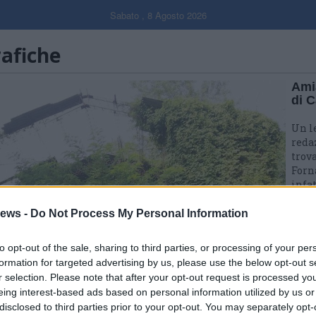
Sabato , 8 Agosto 2026
rafiche
Amia
di C
Un le
reda
trova
Forna
infat
dive
che è
ews -
Do Not Process My Personal Information
Come
infat
to opt-out of the sale, sharing to third parties, or processing of your per
priv
formation for targeted advertising by us, please use the below opt-out s
comu
r selection. Please note that after your opt-out request is processed y
Siam
eing interest-based ads based on personal information utilized by us or
dell’
disclosed to third parties prior to your opt-out. You may separately opt-