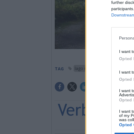
further disc
participants
Downstream 
Persona
I want t
Opted 
lago maggiore
castelve
TAG
I want t
Opted 
I want 
Advertis
Opted 
I want t
of my P
was col
Opted 