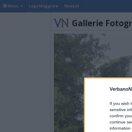
Menù
Lago Maggiore
News24
Gallerie Fotog
VerbanoN
If you wish 
sensitive in
confirm you
continue se
information 