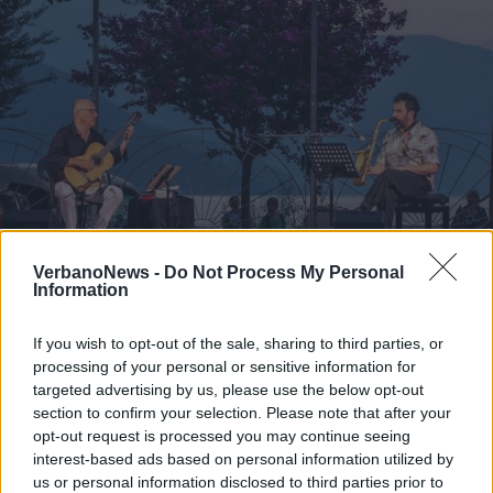
VerbanoNews -
Do Not Process My Personal
Information
If you wish to opt-out of the sale, sharing to third parties, or
MUSICA
processing of your personal or sensitive information for
Da Germignaga a Brezzo di Bedero:
targeted advertising by us, please use the below opt-out
torna Jazz in Maggiore con quattro
section to confirm your selection. Please note that after your
concerti “vista lago”
opt-out request is processed you may continue seeing
interest-based ads based on personal information utilized by
us or personal information disclosed to third parties prior to