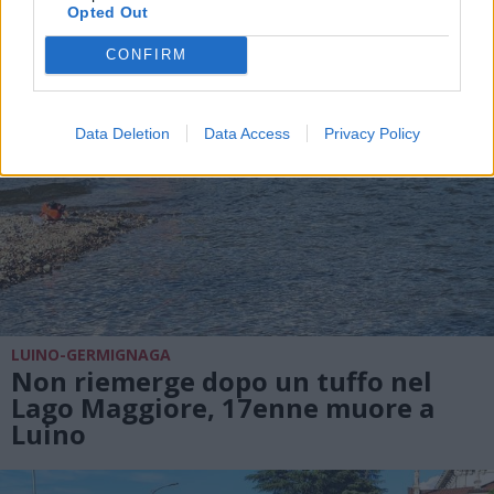
Opted Out
CONFIRM
Data Deletion
Data Access
Privacy Policy
LUINO-GERMIGNAGA
Non riemerge dopo un tuffo nel
Lago Maggiore, 17enne muore a
Luino