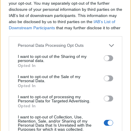
your opt-out. You may separately opt-out of the further
disclosure of your personal information by third parties on the
IAB’s list of downstream participants. This information may
also be disclosed by us to third parties on the
IAB’s List of
Downstream Participants
that may further disclose it to other
third parties.
Personal Data Processing Opt Outs
I want to opt-out of the Sharing of my
personal data.
Opted In
I want to opt-out of the Sale of my
Personal Data.
Opted In
GERMIGNAGA
Tragedia alla foce del Tresa: muore
I want to opt-out of processing my
Personal Data for Targeted Advertising.
a 17 anni Ibrahim Hamada
Opted In
Mansour, inutili i soccorsi dei
sommozzatori
I want to opt-out of Collection, Use,
Retention, Sale, and/or Sharing of my
Personal Data that Is Unrelated with the
Purposes for which it was collected.