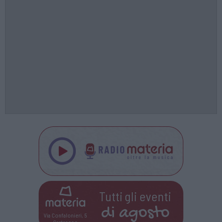
Tutti gli eventi
di
agosto
Via Confalonieri, 5
Castronno