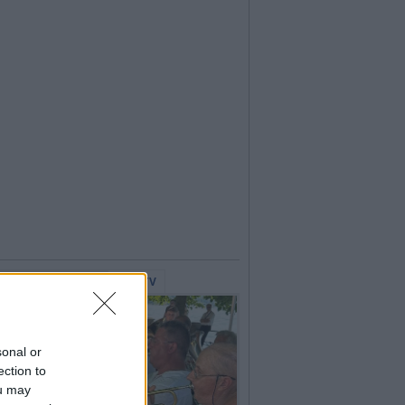
lerie Fotografiche
WebTV
sonal or
ection to
ou may