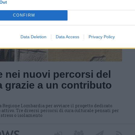
Out
CONFIRM
Data Deletion
Data Access
Privacy Policy
 nei nuovi percorsi del
 grazie a un contributo
a Regione Lombardia per avviare il progetto dedicato
 attivo. Tre diversi percorsi di cura culturale pensati per
i stress o isolamento