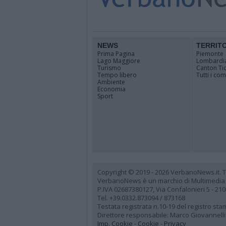
NEWS
TERRIT
Prima Pagina
Piemonte
Lago Maggiore
Lombardi
Turismo
Canton Ti
Tempo libero
Tutti i co
Ambiente
Economia
Sport
Copyright © 2019 - 2026 VerbanoNews.it. Tutti
VerbanoNews è un marchio di Multimedia
P.IVA 02687380127, Via Confalonieri 5 - 21
Tel. +39.0332.873094 / 873168
Testata registrata n.10-19 del registro st
Direttore responsabile: Marco Giovannelli
Imp. Cookie
-
Cookie
-
Privacy