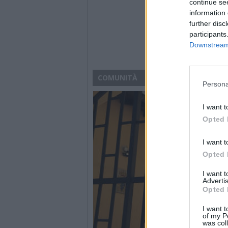
continue se
information 
further disc
participants
Downstream 
COMUNITÀ
Persona
I want t
Opted 
I want t
Opted 
I want 
Advertis
Opted 
I want t
of my P
was col