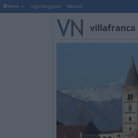
Menù
Lago Maggiore
News24
villafranca