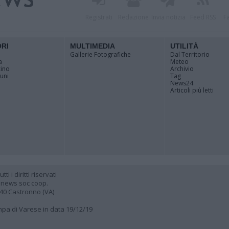
Registrati
Redazione
Invia notizia
Feed RSS
F
ORI
MULTIMEDIA
UTILITÀ
Gallerie Fotografiche
Dal Territorio
a
Meteo
cino
Archivio
muni
Tag
News24
Articoli più letti
 i diritti riservati
 news soc coop.
040 Castronno (VA)
ampa di Varese in data 19/12/19