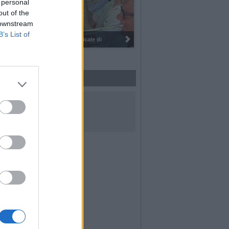
 personal
out of the
 downstream
B’s List of
I 100 anni del Corpo Musicale di
UICI SUI SOCIAL