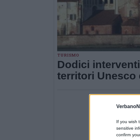
TURISMO
Dodici interventi
territori Unesco
VerbanoN
If you wish 
sensitive in
confirm you