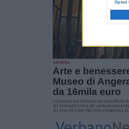
Opted 
ANGERA
Arte e benessere
Museo di Angera
da 16mila euro
l Comune ha ottenuto un contributo d
all'accessibilità e all'invecchiamento
gli over 65 e per chi vive situazioni d