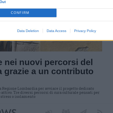
Out
CONFIRM
Data Deletion
Data Access
Privacy Policy
 nei nuovi percorsi del
 grazie a un contributo
a Regione Lombardia per avviare il progetto dedicato
 attivo. Tre diversi percorsi di cura culturale pensati per
i stress o isolamento