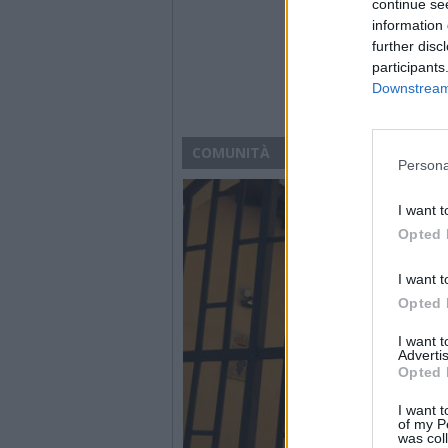
continue se
information 
further disc
participants
Downstream 
COMUNITÀ
Persona
I want t
Opted 
I want t
Opted 
I want 
Advertis
Opted 
I want t
of my P
was col