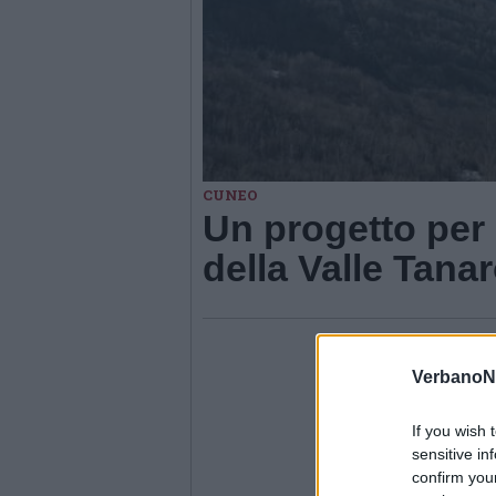
CUNEO
Un progetto per 
della Valle Tana
VerbanoN
If you wish 
sensitive in
confirm you