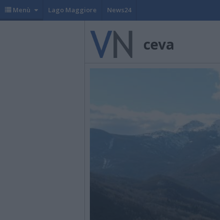
Menù
Lago Maggiore
News24
ceva