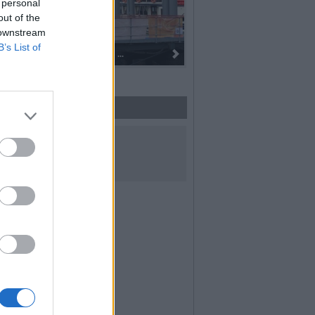
 personal
out of the
 downstream
B’s List of
Dall’oro alla fiaccola: ...
UICI SUI SOCIAL