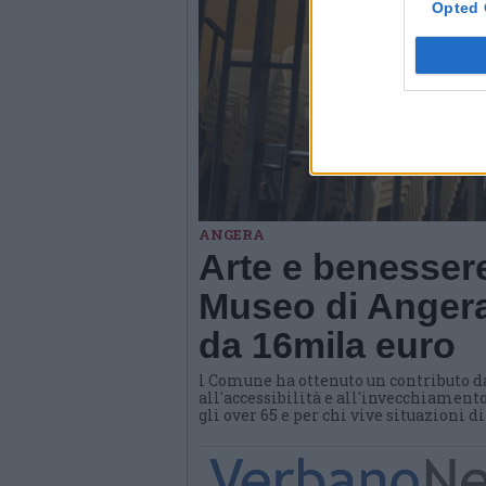
Opted 
ANGERA
Arte e benessere
Museo di Angera
da 16mila euro
l Comune ha ottenuto un contributo d
all'accessibilità e all'invecchiamento
gli over 65 e per chi vive situazioni d