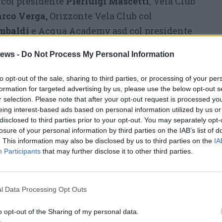
 col presidente
Pierluigi Mascetti
, Vela Club
rco Verga,
Orizzonte Vela Club col
mbaldi
e Acqua Academy asd col presidente
 supporto subacqueo sia a terra che in acqua,
ews -
Do Not Process My Personal Information
i Club che hanno partecipato attivamente e con
to opt-out of the sale, sharing to third parties, or processing of your per
formation for targeted advertising by us, please use the below opt-out s
li armatori
dei club velici che hanno messo a
r selection. Please note that after your opt-out request is processed y
eing interest-based ads based on personal information utilized by us or
mbarcazioni
Cicogna, First Lady, Mira, Ribelle,
disclosed to third parties prior to your opt-out. You may separately opt-
ace, Perché No, Chicca, Quadrifoglio e Vento
losure of your personal information by third parties on the IAB’s list of
rca d’appoggio. Per
le istituzioni e il territorio
. This information may also be disclosed by us to third parties on the
IA
Participants
that may further disclose it to other third parties.
o al sindaco di Ranco
Federico Brovelli
, che
azioni per l’occupazione del suolo pubblico,
ol presidente
Stefano Brovelli
, che ha
l Data Processing Opt Outs
nendo l’allestimento in loco, il sindaco di
o opt-out of the Sharing of my personal data.
ro Ottaviani
, il
Ministro
per la Disabilità,