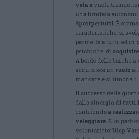
vela e
vuole trasmetter
una limitata autonomia
Sportpertutti.
È oramai
caratteristiche, si svo
permette a tutti, ed in 
psichiche, di
acquisire
A bordo delle barche a 
acquisisce un
ruolo
all
manovre e si timona, i 
Il successo della giorna
dalla
sinergia di tutti 
contribuito
a realizzar
veleggiare.
E in partico
volontariato:
Uisp Var