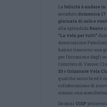
La
felicità è andare in
accaduto
domenica 17
giornata di sole e ven
alla splendida
Ranco
s
“La vela per tutti”
dura
Associazione Familiari
hanno trascorso una gi
per l’occasione dagli o
Comitato di Varese: Cl
33
e
Orizzonte Vela Cl
qualche anno fa ed è c
collaborazione di nuov
oramai una manifestazi
Da anni
UISP
attravers