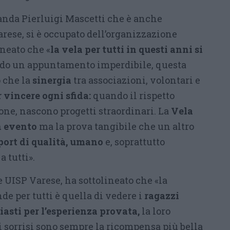
randa Pierluigi Mascetti che è anche
rese, si è occupato dell’organizzazione
ineato che «
la vela per tutti in questi anni si
o un appuntamento imperdibile, questa
 che la
sinergia
tra associazioni, volontari e
 vincere ogni sfida:
quando il rispetto
one, nascono progetti straordinari. La
Vela
n evento
ma la prova tangibile che un altro
port di qualità, umano
e, soprattutto
 tutti».
e UISP Varese, ha sottolineato che «la
de per tutti è quella di vedere i
ragazzi
siasti per l’esperienza provata,
la loro
i sorrisi sono sempre la ricompensa più bella