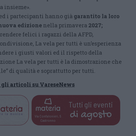
sa insieme».
 ed i partecipanti hanno già
garantito la loro
 nuova edizione
nella primavera
2027;
 rendere felici i ragazzi della AFPD,
condivisione, La vela per tutti è un’esperienza
dere i giusti valori ed il rispetto della
zione La vela per tutti è la dimostrazione che
le” di qualità e soprattutto per tutti.
i gli articoli su VareseNews
Tutti gli eventi
di
agosto
Via Confalonieri, 5
Castronno