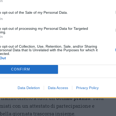
In
Locatelli
per la
lettera di stima e gratitudine
 per l’iniziativa e l’Autorità di Bacino del
o opt-out of the Sale of my Personal Data.
In
upporto tecnico.
to opt-out of processing my Personal Data for Targeted
tà sono state garantite dalla
Guardia Costiera
ing.
In
sidente
Alfredo Besozzi
e da tutti i volontari
o opt-out of Collection, Use, Retention, Sale, and/or Sharing
i navigare in massima sicurezza. Grazie
ersonal Data that Is Unrelated with the Purposes for which it
lected.
ico Brovelli
di Ranco la cui proprietaria
Out
rosamente concesso l’utilizzo del suo pontile
CONFIRM
 e lo sbarco in sicurezza di tutti i ragazzi.
ssociazione AFPD di Cassano Magnago per le
Data Deletion
Data Access
Privacy Policy
l presidente
Marcello Crespan
e il consigliere
hanno offerto a tutti un
ottimo pranzo
. Tutti
emiati con un attestato di partecipazione e
 bella giornata trascorsa insieme.