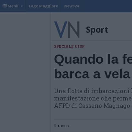
Menù
Lago Maggiore
News24
Sport
SPECIALE UISP
Quando la fe
barca a vela
Una flotta di imbarcazioni h
manifestazione che permett
AFPD di Cassano Magnago d
ranco