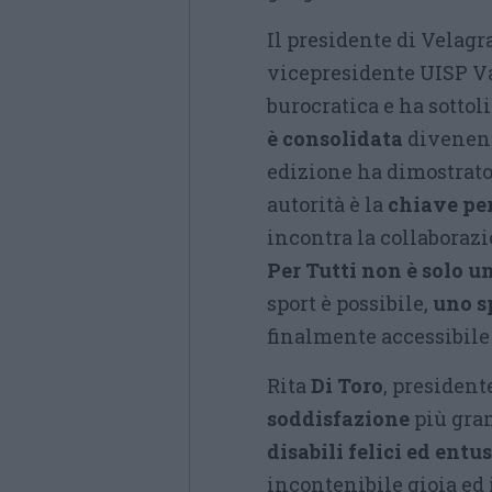
Il presidente di Velag
vicepresidente UISP Va
burocratica e ha sottol
è consolidata
divenend
edizione ha dimostrato
autorità è la
chiave per
incontra la collaborazi
Per Tutti non è solo u
sport è possibile,
uno s
finalmente accessibile a
Rita
Di Toro
, president
soddisfazione
più gran
disabili felici ed entu
incontenibile gioia ed 