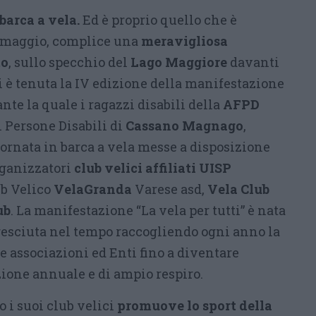
 barca a vela.
Ed è proprio quello che è
maggio, complice una
meravigliosa
to
, sullo specchio del
Lago Maggiore
davanti
i è tenuta la IV edizione della manifestazione
nte la quale i ragazzi disabili della
AFPD
 Persone Disabili di
Cassano Magnago
,
ornata in barca a vela messe a disposizione
rganizzatori
club velici affiliati UISP
ub Velico
VelaGranda
Varese asd,
Vela Club
ub
. La manifestazione “La vela per tutti” è nata
resciuta nel tempo raccogliendo ogni anno la
e associazioni ed Enti fino a diventare
one annuale e di ampio respiro.
o i suoi club velici
promuove lo sport della