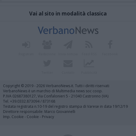
Vai al sito in modalità classica
Registrati
Redazione
Invia notizia
Feed RSS
Facebook
Twitter
Contatti
Pubblicità
Copyright © 2019 - 2026 VerbanoNews.it. Tutti i diritti riservati
VerbanoNews è un marchio di Multimedia news soc coop.
P.IVA 02687380127, Via Confalonieri 5 - 21040 Castronno (VA)
Tel. +39.0332.873094 / 873168
Testata registrata n.10-19 del registro stampa di Varese in data 19/12/19
Direttore responsabile: Marco Giovannelli
Imp. Cookie
-
Cookie
-
Privacy