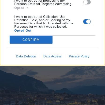
I want to opt-out of processing my
Personal Data for Targeted Advertising.
Opted In
I want to opt-out of Collection, Use,
Retention, Sale, and/or Sharing of my
Personal Data that Is Unrelated with the
Purposes for which it was collected.
Opted Out
BAVENO
CONFIRM
Terminato il cantiere sul Rio Secco
per la prevenzione del dissesto a
Baveno
Data Deletion
Data Access
Privacy Policy