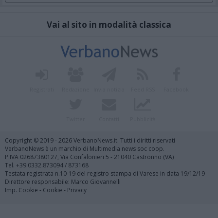
Vai al sito in modalità classica
Registrati
Redazione
Invia notizia
Feed RSS
Facebook
Twitter
Contatti
Pubblicità
Copyright © 2019 - 2026 VerbanoNews.it. Tutti i diritti riservati
VerbanoNews è un marchio di Multimedia news soc coop.
P.IVA 02687380127, Via Confalonieri 5 - 21040 Castronno (VA)
Tel. +39.0332.873094 / 873168
Testata registrata n.10-19 del registro stampa di Varese in data 19/12/19
Direttore responsabile: Marco Giovannelli
Imp. Cookie
-
Cookie
-
Privacy