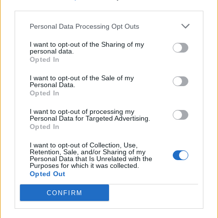
third parties.
Personal Data Processing Opt Outs
I want to opt-out of the Sharing of my
BIODIVERSITÀ
personal data.
Dalla riserva naturale di Ganna al
Opted In
Lago Maggiore, mezzo milione di
I want to opt-out of the Sale of my
euro per la biodiversità nel
Personal Data.
Opted In
Varesotto
I want to opt-out of processing my
Personal Data for Targeted Advertising.
Opted In
I want to opt-out of Collection, Use,
Retention, Sale, and/or Sharing of my
Personal Data that Is Unrelated with the
Purposes for which it was collected.
Opted Out
CONFIRM