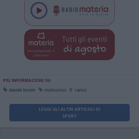
Tutti gli eventi
di
agosto
Via Confalonieri, 5
Castronno
PIÙ INFORMAZIONI SU
davide bonini
motocross
ranco
LEGGI GLI ALTRI ARTICOLI DI
SPORT