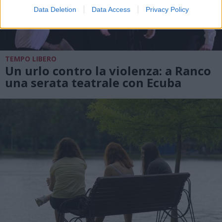
Data Deletion
Data Access
Privacy Policy
TEMPO LIBERO
Un urlo contro la violenza: a Ranco
una serata teatrale con Ecuba