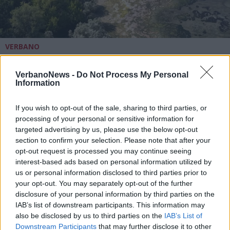
VERBANO
Barche in secca e sassi che
spuntano dalla terra: il sorvolo
VerbanoNews -
Do Not Process My Personal
sulla sponda varesina del lago
Information
Maggiore in ritirata
If you wish to opt-out of the sale, sharing to third parties, or
processing of your personal or sensitive information for
targeted advertising by us, please use the below opt-out
section to confirm your selection. Please note that after your
opt-out request is processed you may continue seeing
interest-based ads based on personal information utilized by
us or personal information disclosed to third parties prior to
your opt-out. You may separately opt-out of the further
disclosure of your personal information by third parties on the
IAB’s list of downstream participants. This information may
also be disclosed by us to third parties on the
IAB’s List of
Downstream Participants
that may further disclose it to other