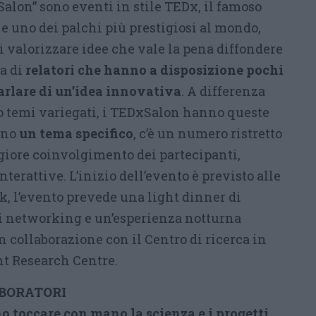
“Salon” sono eventi in stile TEDx, il famoso
e uno dei palchi più prestigiosi al mondo,
i valorizzare idee che vale la pena diffondere
a di
relatori che hanno a disposizione pochi
arlare di un’idea innovativa
. A differenza
 temi variegati, i TEDxSalon hanno queste
rano
un tema specifico
, c’è un numero ristretto
ggiore coinvolgimento dei partecipanti,
terattive. L’inizio dell’evento è previsto alle
talk, l’evento prevede una light dinner di
 networking e un’esperienza notturna
in collaborazione con il Centro di ricerca in
int Research Centre.
ABORATORI
o toccare con mano la scienza e i progetti