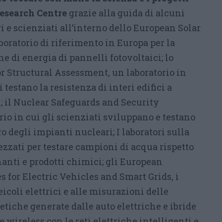
Research Centre
grazie alla guida di alcuni
ri e scienziati all’interno dello European Solar
aboratorio di riferimento in Europa per la
e di energia di pannelli fotovoltaici; lo
r Structural Assessment, un laboratorio in
i testano la resistenza di interi edifici a
i; il Nuclear Safeguards and Security
rio in cui gli scienziati sviluppano e testano
 degli impianti nucleari; I laboratori sulla
rezzati per testare campioni di acqua rispetto
anti e prodotti chimici; gli European
s for Electric Vehicles and Smart Grids, i
eicoli elettrici e alle misurazioni delle
tiche generate dalle auto elettriche e ibride
 wireless con le reti elettriche intelligenti e