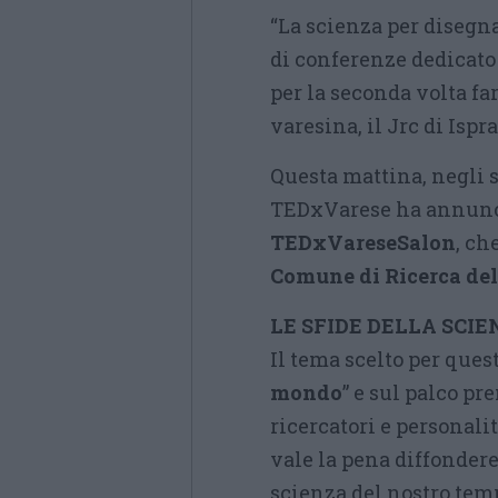
“La scienza per disegn
di conferenze dedicato 
per la seconda volta far
varesina, il Jrc di Ispra
Questa mattina, negli sp
TEDxVarese ha annuncia
TEDxVareseSalon
, ch
Comune di Ricerca de
LE SFIDE DELLA SCI
Il tema scelto per quest
mondo
” e sul palco pr
ricercatori e personali
vale la pena diffondere
scienza del nostro tempo