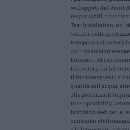
sviluppati dal Joint 
responsabili, ricercato
Test Installation, un l
verifica della produzion
European Laboratory fo
cui i ricercatori europe
terremoti ed esplosion
Laboratory, un laborato
il funzionamento sicuro
qualità dell’acqua, att
alla presenza di inquin
Interoperability Centre
laboratori dedicati ai v
emissioni elettromagne
e la loro comunicazione