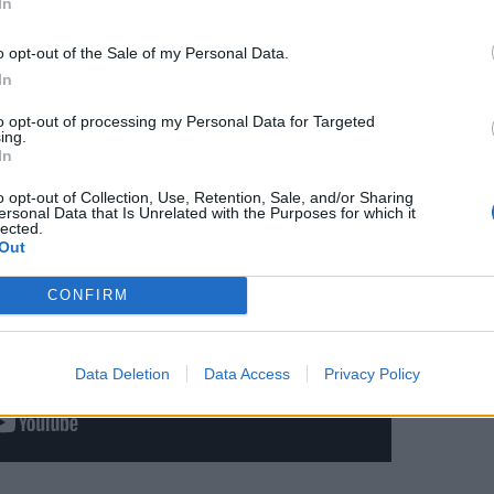
In
odiche e approcci alternativi alla
e nel settore della tossicologia e nella
o opt-out of the Sale of my Personal Data.
In
to opt-out of processing my Personal Data for Targeted
ing.
In
o opt-out of Collection, Use, Retention, Sale, and/or Sharing
ersonal Data that Is Unrelated with the Purposes for which it
lected.
Out
CONFIRM
Data Deletion
Data Access
Privacy Policy