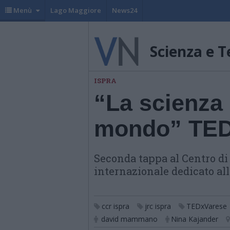
Menù
Lago Maggiore
News24
Scienza e T
ISPRA
“La scienza 
mondo” TEDx
Seconda tappa al Centro di 
internazionale dedicato all
ccr ispra
jrc ispra
TEDxVarese
david mammano
Nina Kajander