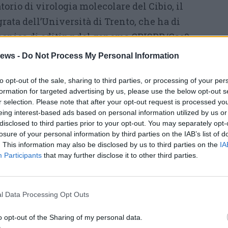
torio di virologia molecolare del Cibio, il
grata dell’Università di Trento, che ha di
tecnica di editing del genoma CRISPR/Cas9
a Baracchini
, assistant professor e
ews -
Do Not Process My Personal Information
 Gran Sasso Science Institute, vincitrice di un
to opt-out of the sale, sharing to third parties, or processing of your per
lo European Research Council per il progetto
formation for targeted advertising by us, please use the below opt-out s
della materia oscura;
Alberto Orgiazzi
,
r selection. Please note that after your opt-out request is processed y
 e coordinatore della prima edizione
eing interest-based ads based on personal information utilized by us or
disclosed to third parties prior to your opt-out. You may separately opt-
la biodiversità del suolo, ora dedito
losure of your personal information by third parties on the IAB’s list of
l più grande campionamento su scala europea
. This information may also be disclosed by us to third parties on the
IA
Participants
that may further disclose it to other third parties.
suolo;
Massimo Craglia
, ricercatore di
gnato nei team di lavoro del Joint Research
le nuove forme di governo possibili in una
l Data Processing Opt Outs
formata dalle tecnologie digitali e
Francesca
o opt-out of the Sharing of my personal data.
e lavora allo sviluppo, all’implementazione e