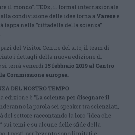
are il mondo”. TEDx, il format internazionale
alla condivisione delle idee torna a
Varese
e
à tappa nella “cittadella della scienza”
.
azi del Visitor Centre del sito, il team di
to i dettagli della nuova edizione di
e si terrà venerdì
15 febbraio 2019 al Centro
lla Commissione europea
.
ENZA DEL NOSTRO TEMPO
a edizione è “
La scienza per disegnare il
enderanno la parola sei speaker tra scienziati,
tà del settore raccontando la loro “idea che
” sui temi e su alcune delle sfide della
. I posti per l’evento sono limitati e