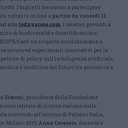
fretta. I biglietti necessari a partecipare
ta soltanto online a
partire da venerdì 11
sul sito
tedxvarese.com
.
I relatori previsti a
nno di biodiversità e desertificazione;
RISPR/Cas9 tra scoperte rivoluzionarie e
ria oscura ed esperimenti innovativi per la
spettive di policy sull’intelligenza artificiale;
iomedica e medicina del futuro tra genomica e
o Simoni
, presidente della Fondazione
ovo istituto di ricerca italiano sulle
sta nascendo all’interno di Palazzo Italia,
xpo Milano 2015;
Anna Cereseto
, docente e