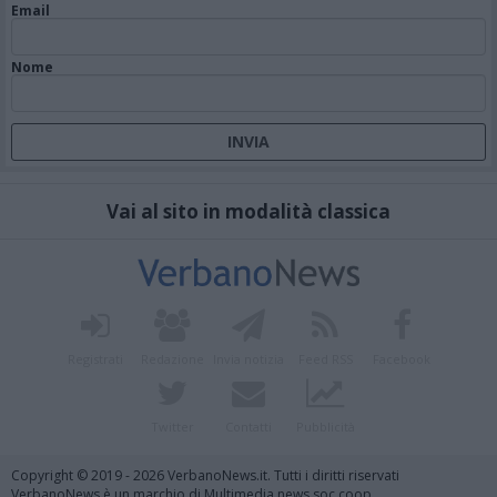
Email
Nome
Vai al sito in modalità classica
Registrati
Redazione
Invia notizia
Feed RSS
Facebook
Twitter
Contatti
Pubblicità
Copyright © 2019 - 2026 VerbanoNews.it. Tutti i diritti riservati
VerbanoNews è un marchio di Multimedia news soc coop.