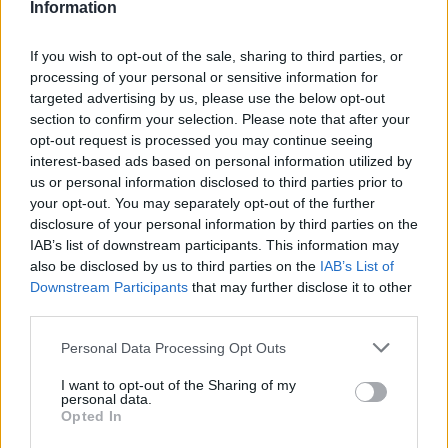
Information
invitato dall’Associazione Culturale
If you wish to opt-out of the sale, sharing to third parties, or
Parentesi a dire la sua.
processing of your personal or sensitive information for
targeted advertising by us, please use the below opt-out
section to confirm your selection. Please note that after your
opt-out request is processed you may continue seeing
interest-based ads based on personal information utilized by
us or personal information disclosed to third parties prior to
your opt-out. You may separately opt-out of the further
disclosure of your personal information by third parties on the
Tutti gli eventi
IAB’s list of downstream participants. This information may
di
agosto
also be disclosed by us to third parties on the
IAB’s List of
Via Confalonieri, 5
Downstream Participants
that may further disclose it to other
Castronno
third parties.
Personal Data Processing Opt Outs
PIÙ INFORMAZIONI SU
I want to opt-out of the Sharing of my
personal data.
arte
arte terapia
disagio psichico
situazionismo
Opted In
alberto lavit
gianni emilio simonetti
isidoro cioffi