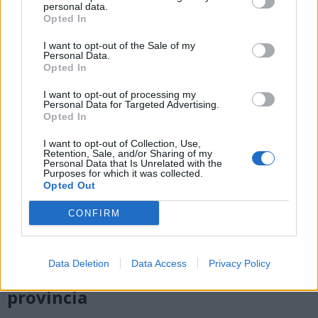
personal data.
Opted In
I want to opt-out of the Sale of my
Personal Data.
Opted In
I want to opt-out of processing my
Personal Data for Targeted Advertising.
Opted In
I want to opt-out of Collection, Use,
Retention, Sale, and/or Sharing of my
Personal Data that Is Unrelated with the
Purposes for which it was collected.
Opted Out
CONFIRM
SICUREZZA
Un sabato di controlli tra possibili
Data Deletion
Data Access
Privacy Policy
furti, fughe e sicurezza urbana in
provincia