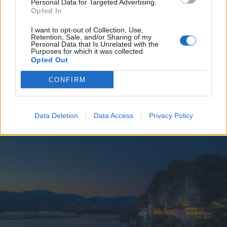
Personal Data for Targeted Advertising.
Opted In
I want to opt-out of Collection, Use,
Retention, Sale, and/or Sharing of my
Personal Data that Is Unrelated with the
Purposes for which it was collected.
LEGGIUNO
Opted Out
Visita guidata e concerto per
violino e violoncello all’Eremo di
CONFIRM
Santa Caterina del Sasso
Data Deletion
Data Access
Privacy Policy