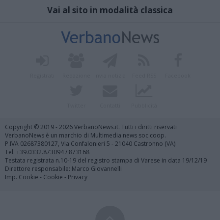
Vai al sito in modalità classica
Registrati
Redazione
Invia notizia
Feed RSS
Facebook
Twitter
Contatti
Pubblicità
Copyright © 2019 - 2026 VerbanoNews.it. Tutti i diritti riservati
VerbanoNews è un marchio di Multimedia news soc coop.
P.IVA 02687380127, Via Confalonieri 5 - 21040 Castronno (VA)
Tel. +39.0332.873094 / 873168
Testata registrata n.10-19 del registro stampa di Varese in data 19/12/19
Direttore responsabile: Marco Giovannelli
Imp. Cookie
-
Cookie
-
Privacy