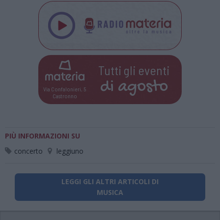
Tutti gli eventi
di
agosto
Via Confalonieri, 5
Castronno
PIÙ INFORMAZIONI SU
concerto
leggiuno
LEGGI GLI ALTRI ARTICOLI DI
MUSICA