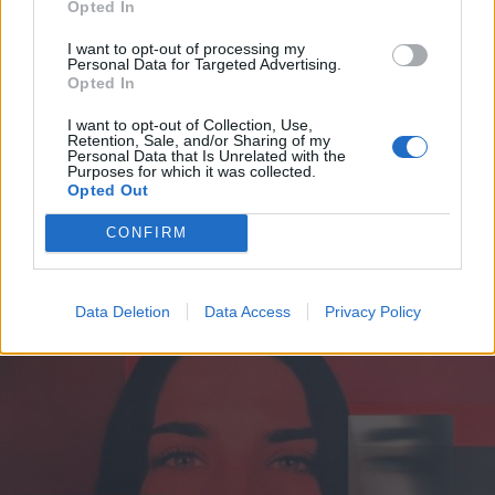
Opted In
I want to opt-out of processing my
Personal Data for Targeted Advertising.
Opted In
I want to opt-out of Collection, Use,
Retention, Sale, and/or Sharing of my
Personal Data that Is Unrelated with the
Purposes for which it was collected.
Opted Out
LUINO
Luino festeggia la maestra
CONFIRM
Giuseppina Maspero: cento anni tra
scuola, famiglia e comunità
Data Deletion
Data Access
Privacy Policy