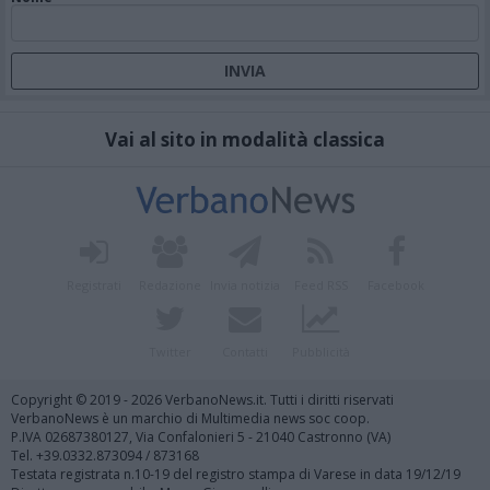
Vai al sito in modalità classica
Registrati
Redazione
Invia notizia
Feed RSS
Facebook
Twitter
Contatti
Pubblicità
Copyright © 2019 - 2026 VerbanoNews.it. Tutti i diritti riservati
VerbanoNews è un marchio di Multimedia news soc coop.
P.IVA 02687380127, Via Confalonieri 5 - 21040 Castronno (VA)
Tel. +39.0332.873094 / 873168
Testata registrata n.10-19 del registro stampa di Varese in data 19/12/19