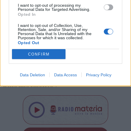
I want to opt-out of processing my
«Sui cartellini c’era scritto di tutto, vita,
Personal Data for Targeted Advertising.
Opted In
morte e miracoli dei dipendenti. Ne possiedo
I want to opt-out of Collection, Use,
uno appartenuto ad una lavoratrice del 1882
Retention, Sale, and/or Sharing of my
Personal Data that Is Unrelated with the
che contiene, oltre ai dati anagrafici, anche il
Purposes for which it was collected.
Opted Out
numero dei figli e i debiti contratti. Magari
CONFIRM
porterò qualcuno di quei cartellini
all’appuntamento di venerdì, così, solo per
far vedere cos’era lavorare lì un tempo.
Lì
Data Deletion
Data Access
Privacy Policy
nella mia fabbrica
».