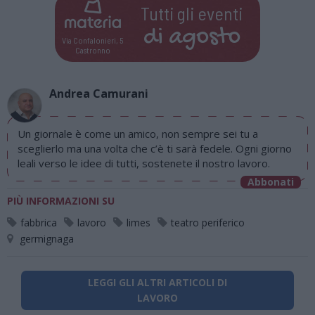
Tutti gli eventi
di
agosto
Via Confalonieri, 5
Castronno
Andrea Camurani
Un giornale è come un amico, non sempre sei tu a
sceglierlo ma una volta che c’è ti sarà fedele. Ogni giorno
leali verso le idee di tutti, sostenete il nostro lavoro.
Abbonati
PIÙ INFORMAZIONI SU
fabbrica
lavoro
limes
teatro periferico
germignaga
LEGGI GLI ALTRI ARTICOLI DI
LAVORO