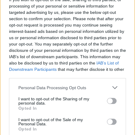
processing of your personal or sensitive information for
che consentivano di produrre di più e con
targeted advertising by us, please use the below opt-out
meno operai. Partirono le prime
casse
section to confirm your selection. Please note that after your
opt-out request is processed you may continue seeing
integrazioni e i licenziamenti
. Io ero un
interest-based ads based on personal information utilized by
sindacalista. Ricordo una volta,
bloccammo
us or personal information disclosed to third parties prior to
your opt-out. You may separately opt-out of the further
la strada perché l’azienda aveva annunciato
disclosure of your personal information by third parties on the
IAB’s list of downstream participants. This information may
il licenziamento di 35 persone
. Ci furono
also be disclosed by us to third parties on the
IAB’s List of
delle denunce, poi ritirate. Brutti momenti».
Downstream Participants
that may further disclose it to other
third parties.
Un processo che non poteva essere fermato
.
Personal Data Processing Opt Outs
Fino ad arrivare al
2001
, quando i cancelli di
I want to opt-out of the Sharing of my
quel fabbricone color magenta si chiusero,
personal data.
Opted In
facendo depositare la
prima polvere sugli
I want to opt-out of the Sale of my
schedari con chiusi dentro i destini di
Personal Data.
Opted In
migliaia di uomini e donne.