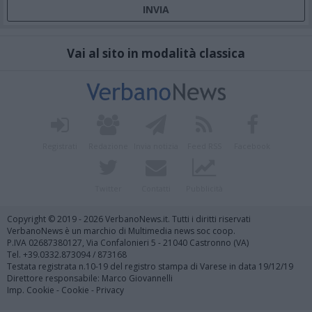
Vai al sito in modalità classica
Registrati
Redazione
Invia notizia
Feed RSS
Facebook
Twitter
Contatti
Pubblicità
Copyright © 2019 - 2026 VerbanoNews.it. Tutti i diritti riservati
VerbanoNews è un marchio di Multimedia news soc coop.
P.IVA 02687380127, Via Confalonieri 5 - 21040 Castronno (VA)
Tel. +39.0332.873094 / 873168
Testata registrata n.10-19 del registro stampa di Varese in data 19/12/19
Direttore responsabile: Marco Giovannelli
Imp. Cookie
-
Cookie
-
Privacy