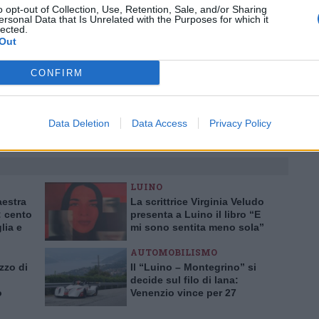
Tutti gli eventi
o opt-out of Collection, Use, Retention, Sale, and/or Sharing
ersonal Data that Is Unrelated with the Purposes for which it
di
agosto
lected.
Via Confalonieri, 5
Out
Castronno
CONFIRM
Pubblicato il 10 Maggio 2009
Data Deletion
Data Access
Privacy Policy
LUINO
aestra
La scrittrice Virginia Veludo
 cento
presenta a Luino il libro “E
lia e
mi sono sentita meno sola”
AUTOMOBILISMO
zzo di
Il “Luino – Montegrino” si
decide sul filo di lana:
o
Venenzio vince per 27
centesimi