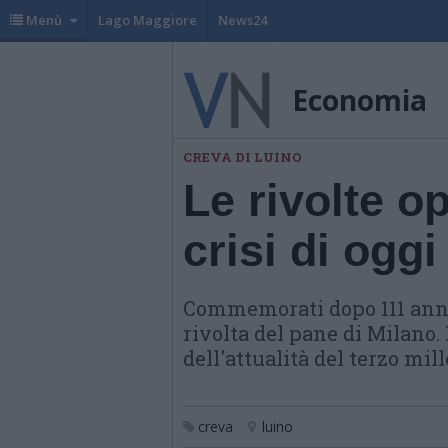
Menù
Lago Maggiore
News24
Economia
CREVA DI LUINO
Le rivolte o
crisi di oggi
Commemorati dopo 111 anni 
rivolta del pane di Milano
dell'attualità del terzo mil
creva
luino