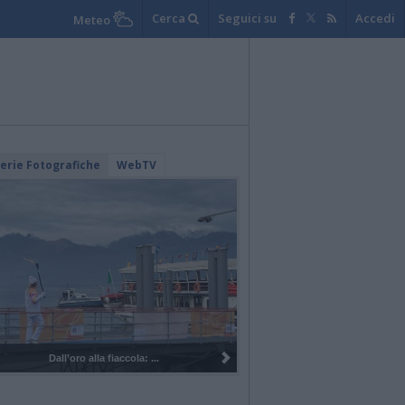
Cerca
Seguici su
Accedi
Meteo
lerie Fotografiche
WebTV
la fiaccola: ...
I 100 anni del Corpo Musicale di