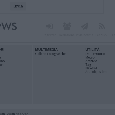
Registrati
Redazione
Invia notizia
Feed RSS
F
ORI
MULTIMEDIA
UTILITÀ
Gallerie Fotografiche
Dal Territorio
a
Meteo
cino
Archivio
muni
Tag
News24
Articoli più letti
 i diritti riservati