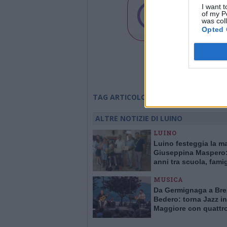
I want t
of my P
was col
Opted 
creva
TAG ARTICOLO
ALTRE NOTIZIE DI LUINO
LUINO
Luino festeggia la m
Giuseppina Maspero:
anni tra scuola, famig
comunità
MUSICA
Da Germignaga a Bre
Bedero: torna Jazz in
Maggiore con quattr
concerti “vista lago”