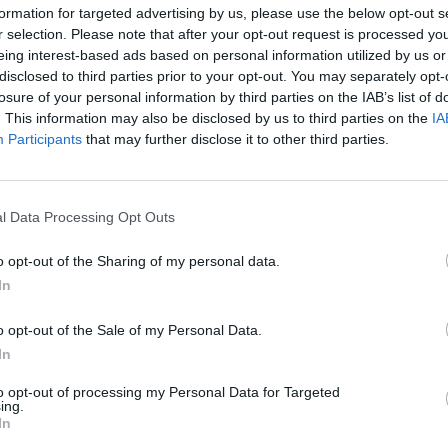
formation for targeted advertising by us, please use the below opt-out s
a all’oggi di quel che sembra.
r selection. Please note that after your opt-out request is processed y
eing interest-based ads based on personal information utilized by us or
li di Galante hanno invece sottolineato che
disclosed to third parties prior to your opt-out. You may separately opt-
el passato o del presente, si esce solo se si è
losure of your personal information by third parties on the IAB’s list of
. This information may also be disclosed by us to third parties on the
IA
rifica insieme per un obiettivo comune,
Participants
that may further disclose it to other third parties.
è al fianco del lavoratore». Galante ha
di oggi è l’opportunità
. Avere la sensazione
à fa sentire una persona frustrata e perduta,
l Data Processing Opt Outs
 la una comprensibile ribellione – ha
o opt-out of the Sharing of my personal data.
tore che ha ospitato l’evento – Ma si può fare
In
pportunità a tutti: per esempio, lavorare sulla
o opt-out of the Sale of my Personal Data.
i ha la conoscenza può muoversi più
In
uramente nel mondo
. Capacità che non sono
abbrica, ma per tutta la comunità»
to opt-out of processing my Personal Data for Targeted
ing.
In