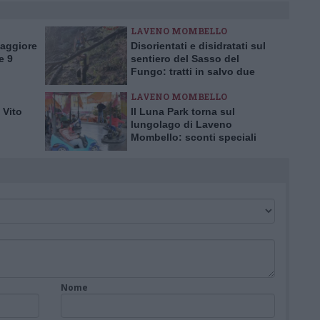
LAVENO MOMBELLO
Maggiore
Disorientati e disidratati sul
e 9
sentiero del Sasso del
Fungo: tratti in salvo due
escursionisti inglesi
LAVENO MOMBELLO
 Vito
Il Luna Park torna sul
lungolago di Laveno
Mombello: sconti speciali
per l’inaugurazione
Nome