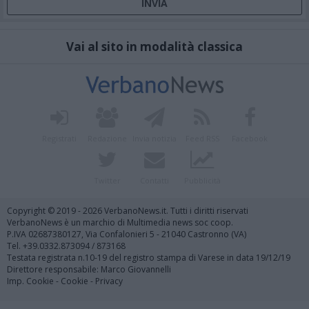
Vai al sito in modalità classica
Registrati
Redazione
Invia notizia
Feed RSS
Facebook
Twitter
Contatti
Pubblicità
Copyright © 2019 - 2026 VerbanoNews.it. Tutti i diritti riservati
VerbanoNews è un marchio di Multimedia news soc coop.
P.IVA 02687380127, Via Confalonieri 5 - 21040 Castronno (VA)
Tel. +39.0332.873094 / 873168
Testata registrata n.10-19 del registro stampa di Varese in data 19/12/19
Direttore responsabile: Marco Giovannelli
Imp. Cookie
-
Cookie
-
Privacy