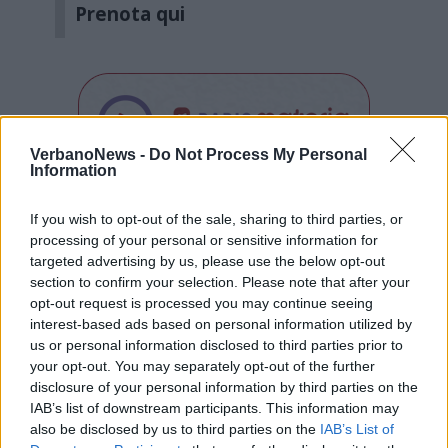
Prenota qui
VerbanoNews -
Do Not Process My Personal
Information
Tutti gli eventi
If you wish to opt-out of the sale, sharing to third parties, or
di
agosto
processing of your personal or sensitive information for
Via Confalonieri, 5
targeted advertising by us, please use the below opt-out
Castronno
section to confirm your selection. Please note that after your
opt-out request is processed you may continue seeing
interest-based ads based on personal information utilized by
us or personal information disclosed to third parties prior to
PIÙ INFORMAZIONI SU
your opt-out. You may separately opt-out of the further
castronno
disclosure of your personal information by third parties on the
IAB’s list of downstream participants. This information may
also be disclosed by us to third parties on the
IAB’s List of
LEGGI GLI ALTRI ARTICOLI DI