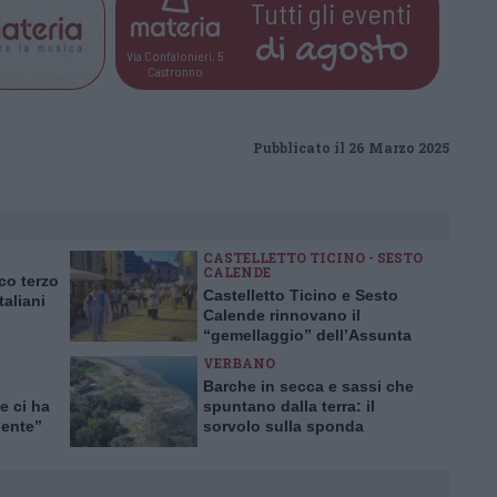
Tutti gli eventi
di
agosto
Via Confalonieri, 5
Castronno
Pubblicato il 26 Marzo 2025
CASTELLETTO TICINO - SESTO
CALENDE
co terzo
Castelletto Ticino e Sesto
taliani
Calende rinnovano il
“gemellaggio” dell’Assunta
VERBANO
Barche in secca e sassi che
e ci ha
spuntano dalla terra: il
dente”
sorvolo sulla sponda
varesina del lago Maggiore
in ritirata