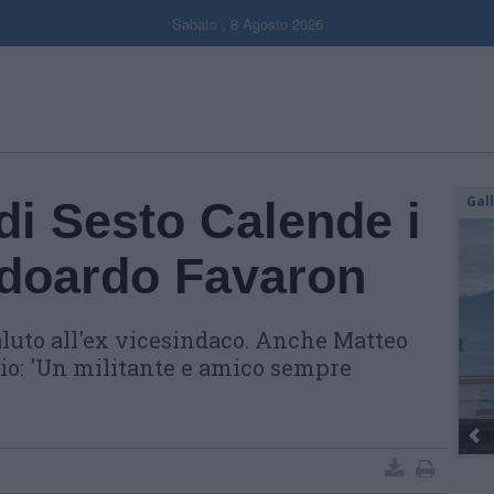
Sabato , 8 Agosto 2026
Gal
di Sesto Calende i
 Edoardo Favaron
aluto all'ex vicesindaco. Anche Matteo
lio: 'Un militante e amico sempre