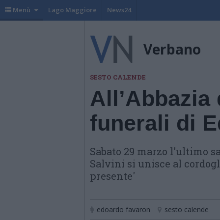
Menù
Lago Maggiore
News24
Verbano
SESTO CALENDE
All’Abbazia 
funerali di
Sabato 29 marzo l'ultimo s
Salvini si unisce al cordog
presente'
edoardo favaron
sesto calende