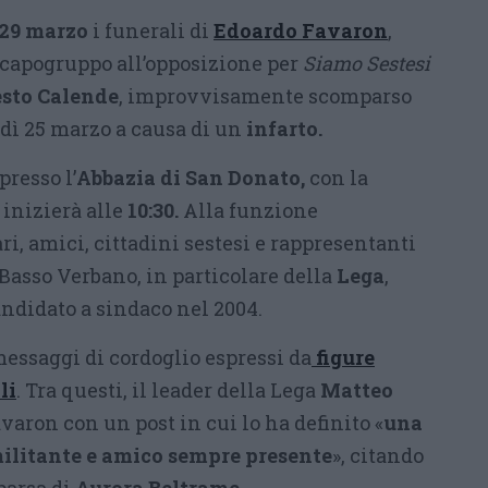
 29 marzo
i funerali di
Edoardo Favaron
,
capogruppo all’opposizione per
Siamo Sestesi
esto Calende
, improvvisamente scomparso
ì 25 marzo a causa di un
infarto.
presso l’
Abbazia di San Donato,
con la
inizierà alle
10:30.
Alla funzione
i, amici, cittadini sestesi e rappresentanti
Basso Verbano, in particolare della
Lega
,
candidato a sindaco nel 2004.
messaggi di cordoglio espressi da
figure
li
. Tra questi, il leader della Lega
Matteo
varon con un post in cui lo ha definito «
una
militante e amico sempre presente
», citando