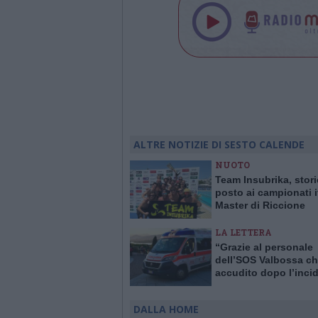
ALTRE NOTIZIE DI SESTO CALENDE
NUOTO
Team Insubrika, stori
posto ai campionati i
Master di Riccione
LA LETTERA
“Grazie al personale
dell’SOS Valbossa ch
accudito dopo l’inci
DALLA HOME