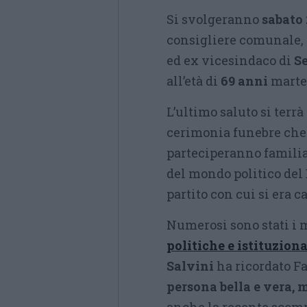
Si svolgeranno
sabato
consigliere comunale, 
ed ex vicesindaco di
S
all’età di
69 anni
marted
L’ultimo saluto si terrà 
cerimonia funebre che 
parteciperanno familiar
del mondo politico del 
partito con cui si era 
Numerosi sono stati i 
politiche
e
istituziona
Salvini
ha ricordato Fa
persona bella e vera, 