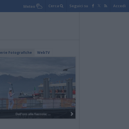
Cerca
Seguici su
Accedi
Meteo
lerie Fotografiche
WebTV
I 100 anni del Corpo Musicale di