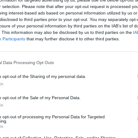
sincero
: per molti di noi non sei stato solo un
r selection. Please note that after your opt-out request is processed y
ero, benvoluto e amato da tutti. Amavi
eing interest-based ads based on personal information utilized by us or
esto Calende, una passione autentica che ti
disclosed to third parties prior to your opt-out. You may separately opt-
losure of your personal information by third parties on the IAB’s list of
ntissimi anni al servizio della città come
. This information may also be disclosed by us to third parties on the
IA
e sindaco ed assessore, con un impegno
Participants
that may further disclose it to other third parties.
. Non c’era giorno in cui non ti si vedesse
nostra città, assicurandoti che tutto fosse in
l Data Processing Opt Outs
 sorridere, sempre disponibile ad ascoltare e
gni volta che ce ne fosse necessità.
Oggi, la
o opt-out of the Sharing of my personal data.
 non solo un valido amministratore, ma
In
prezioso
. Ci mancherà il tuo sorriso, la tua
o opt-out of the Sale of my Personal Data.
tà e quella presenza rassicurante che sapeva
In
 momenti più difficili».
to opt-out of processing my Personal Data for Targeted
ing.
ha espresso il proprio dolore: «Il suo
In
ne e la sua umanità hanno lasciato un segno
o opt-out of Collection, Use, Retention, Sale, and/or Sharing