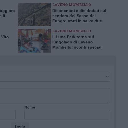
LAVENO MOMBELLO
Maggiore
Disorientati e disidratati sul
e 9
sentiero del Sasso del
Fungo: tratti in salvo due
escursionisti inglesi
LAVENO MOMBELLO
 Vito
Il Luna Park torna sul
lungolago di Laveno
Mombello: sconti speciali
per l’inaugurazione
Nome