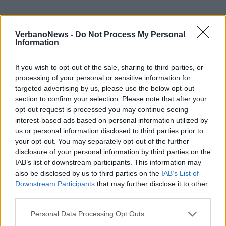
Le videochiamate dopo i raggiri con
il bottino
VerbanoNews -
Do Not Process My Personal
Information
Il soggetto rintracciato ad Aversa, un
44enne, costituiva l’anello debole del gruppo,
If you wish to opt-out of the sale, sharing to third parties, or
processing of your personal or sensitive information for
anche per la sua condizione di
targeted advertising by us, please use the below opt-out
tossicodipendente. Lo stesso infatti si
section to confirm your selection. Please note that after your
opt-out request is processed you may continue seeing
prestava ad effettuare le lunghe trasferte con
interest-based ads based on personal information utilized by
us or personal information disclosed to third parties prior to
la promessa oltre che di un compenso in
your opt-out. You may separately opt-out of the further
denaro, anche dello stupefacente.
Ma i suoi
disclosure of your personal information by third parties on the
IAB’s list of downstream participants. This information may
sodali, temendo che potesse intascare
also be disclosed by us to third parties on the
IAB’s List of
qualcosa per sé, gli imponevano di effettuare
Downstream Participants
that may further disclose it to other
third parties.
una videochiamata al fine di riprendere tutto
quello che veniva preso, al fine di verificarne
Personal Data Processing Opt Outs