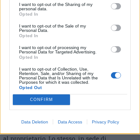
la corrispondenza una volta rientrato a
I want to opt-out of the Sharing of my
personal data.
Napoli e consegnato loro
. Nel corso
Opted In
dell’indagine i carabinieri hanno effettuato
I want to opt-out of the Sale of my
Personal Data.
anche una perquisizione nell’abitazione dei
Opted In
telefonisti, dove una stanza era stata adibita
I want to opt-out of processing my
Personal Data for Targeted Advertising.
a call-center, per raccogliere ulteriori fonti di
Opted In
prova. In quell’occasione uno dei due
I want to opt-out of Collection, Use,
Retention, Sale, and/or Sharing of my
telefonisti era riuscito a scappare calandosi
Personal Data that Is Unrelated with the
Purposes for which it was collected.
da una finestra dileguandosi per i vicoli del
Opted Out
quartiere, ma i militari erano riusciti
CONFIRM
comunque ad identificarlo grazie alla chiave
della sua auto lasciata in casa e una volta
Data Deletion
Data Access
Privacy Policy
individuata la vettura in strada si era risaliti
al proprietario. Lo stesso, in sede di