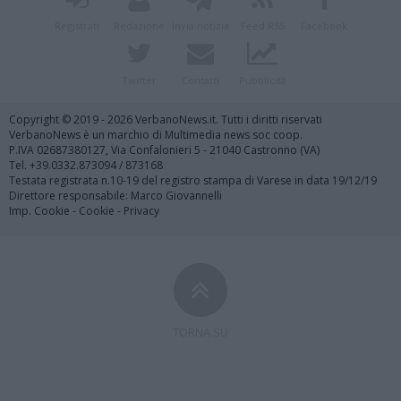
Registrati
Redazione
Invia notizia
Feed RSS
Facebook
Twitter
Contatti
Pubblicità
Copyright © 2019 - 2026 VerbanoNews.it. Tutti i diritti riservati
VerbanoNews è un marchio di Multimedia news soc coop.
P.IVA 02687380127, Via Confalonieri 5 - 21040 Castronno (VA)
Tel. +39.0332.873094 / 873168
Testata registrata n.10-19 del registro stampa di Varese in data 19/12/19
Direttore responsabile: Marco Giovannelli
Imp. Cookie
-
Cookie
-
Privacy
TORNA SU