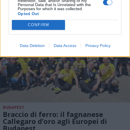
Borgo Ticino e Oleggio
Retention, Sale, and/or Sharing of my
Personal Data that Is Unrelated with the
Purposes for which it was collected.
Opted Out
CONFIRM
Data Deletion
Data Access
Privacy Policy
BUDAPEST
Braccio di ferro: il fagnanese
Callegaro d’oro agli Europei di
Budapest