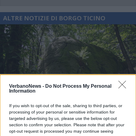
ALTRE NOTIZIE DI BORGO TICINO
VerbanoNews -
Do Not Process My Personal
Information
If you wish to opt-out of the sale, sharing to third parties, or
processing of your personal or sensitive information for
targeted advertising by us, please use the below opt-out
section to confirm your selection. Please note that after your
BORGO TICINO
Il Bosco Solivo, 334 ettari di natura
opt-out request is processed you may continue seeing