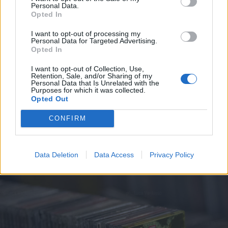
Personal Data.
Opted In
I want to opt-out of processing my
Personal Data for Targeted Advertising.
Opted In
I want to opt-out of Collection, Use,
Retention, Sale, and/or Sharing of my
Personal Data that Is Unrelated with the
Purposes for which it was collected.
Opted Out
CONFIRM
MERGOZZO
Cristina Donà protagonista a
Mergozzo per il festival Musica e
Spiritualità
Data Deletion
Data Access
Privacy Policy