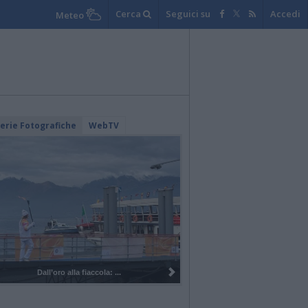
Cerca
Seguici su
Accedi
Meteo
lerie Fotografiche
WebTV
Dall’oro alla fiaccola: ...
I 100 anni del Corpo Mus