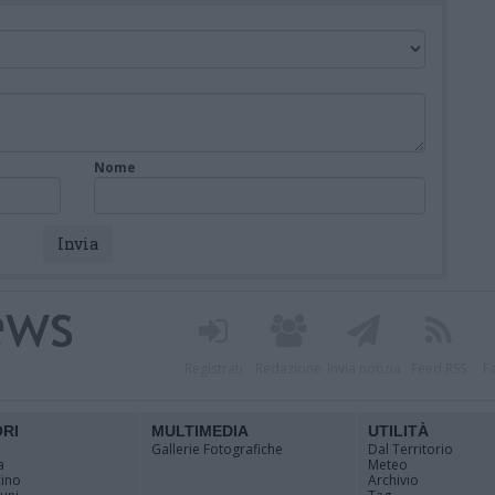
Nome
Registrati
Redazione
Invia notizia
Feed RSS
F
ORI
MULTIMEDIA
UTILITÀ
Gallerie Fotografiche
Dal Territorio
a
Meteo
cino
Archivio