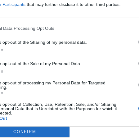
Participants
that may further disclose it to other third parties.
nne possano morire soltanto perché non
 rigide regole imposte loro dagli integralisti,
 scottante attualità con Giuliana Sgrena, il
l Data Processing Opt Outs
 proprio dell’imposizione del velo e degli
o opt-out of the Sharing of my personal data.
in atto dai fondamentalisti islamici per
In
le donne
».
o opt-out of the Sale of my Personal Data.
Tutti gli eventi
In
di
agosto
to opt-out of processing my Personal Data for Targeted
Via Confalonieri, 5
ing.
Castronno
In
o opt-out of Collection, Use, Retention, Sale, and/or Sharing
ersonal Data that Is Unrelated with the Purposes for which it
t
Pubblicato il 12 Ottobre 2022
lected.
Out
CONFIRM