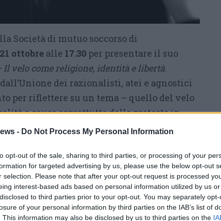
lla Società di mutuo soccorso di
21 ottobre
alle
17.30
per presentare il suo
l velo come religione, identità e libertà
.
dall’Unione dei razionalisti, atei e agnostici
o per riflettere su un tema – quello del velo
alità a causa soprattutto delle proteste in
tuazione delle donne in Italia.
ews -
Do Not Process My Personal Information
nterverranno anche
Arianna Parsi
, giornalista
to opt-out of the sale, sharing to third parties, or processing of your per
 Coppa
di Uaar Vco e Laicitalia.
formation for targeted advertising by us, please use the below opt-out s
r selection. Please note that after your opt-out request is processed y
a Coppa – in cui in Iran e non solo si assiste
eing interest-based ads based on personal information utilized by us or
disclosed to third parties prior to your opt-out. You may separately opt-
e che non vogliono portare il velo, e in Italia
losure of your personal information by third parties on the IAB’s list of
 i tristi fatti di cronaca ci ricordano come
. This information may also be disclosed by us to third parties on the
IA