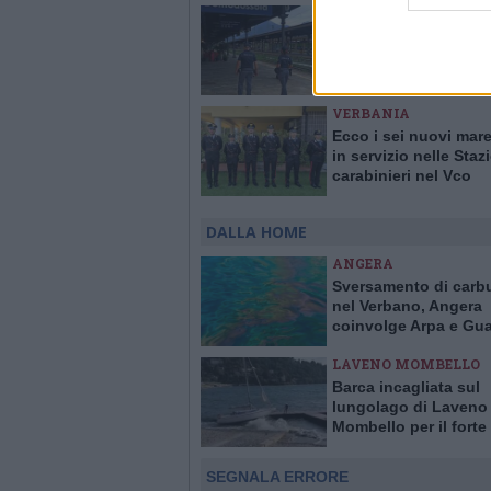
DOMODOSSOLA
Ricercato rintracciato
stazione di Domodos
notificati 18 atti di po
giudiziaria
VERBANIA
Ecco i sei nuovi mare
in servizio nelle Staz
carabinieri nel Vco
DALLA HOME
ANGERA
Sversamento di carb
nel Verbano, Angera
coinvolge Arpa e Gua
Costiera per evitare 
LAVENO MOMBELLO
Barca incagliata sul
lungolago di Laveno
Mombello per il forte
SEGNALA ERRORE