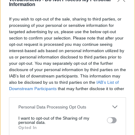
Information
esperienza che non si registra in altre
province italiane, ma ora anche una web
If you wish to opt-out of the sale, sharing to third parties, or
processing of your personal or sensitive information for
radio televisiva. Un grande passo avanti per
targeted advertising by us, please use the below opt-out
la radio e per le scuole».
section to confirm your selection. Please note that after your
opt-out request is processed you may continue seeing
interest-based ads based on personal information utilized by
us or personal information disclosed to third parties prior to
your opt-out. You may separately opt-out of the further
disclosure of your personal information by third parties on the
IAB’s list of downstream participants. This information may
also be disclosed by us to third parties on the
IAB’s List of
Tutti gli eventi
Downstream Participants
that may further disclose it to other
third parties.
di
agosto
Via Confalonieri, 5
Castronno
Personal Data Processing Opt Outs
I want to opt-out of the Sharing of my
personal data.
Opted In
PIÙ INFORMAZIONI SU