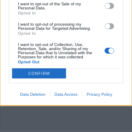
I want to opt-out of the Sale of my
azzurra tv
radioseipiù
Personal Data.
ufficio scolastico territoriale del vco
Opted In
I want to opt-out of processing my
Personal Data for Targeted Advertising.
LEGGI GLI ALTRI ARTICOLI DI
Opted In
PIEMONTE
I want to opt-out of Collection, Use,
Retention, Sale, and/or Sharing of my
Personal Data that Is Unrelated with the
Purposes for which it was collected.
Opted Out
CONFIRM
Data Deletion
Data Access
Privacy Policy