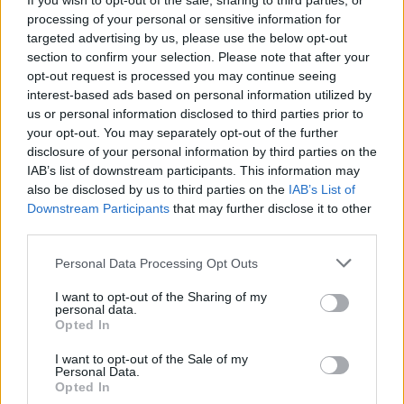
If you wish to opt-out of the sale, sharing to third parties, or
processing of your personal or sensitive information for
targeted advertising by us, please use the below opt-out
section to confirm your selection. Please note that after your
opt-out request is processed you may continue seeing
interest-based ads based on personal information utilized by
us or personal information disclosed to third parties prior to
Tutti gli eventi
your opt-out. You may separately opt-out of the further
disclosure of your personal information by third parties on the
di
agosto
IAB’s list of downstream participants. This information may
Via Confalonieri, 5
Castronno
also be disclosed by us to third parties on the
IAB’s List of
Downstream Participants
that may further disclose it to other
third parties.
PIÙ INFORMAZIONI SU
Personal Data Processing Opt Outs
natale 2021
panettone
turismo enogastronomico
I want to opt-out of the Sharing of my
val formazza
riale
personal data.
Opted In
I want to opt-out of the Sale of my
LEGGI GLI ALTRI ARTICOLI DI
Personal Data.
PIEMONTE
Opted In