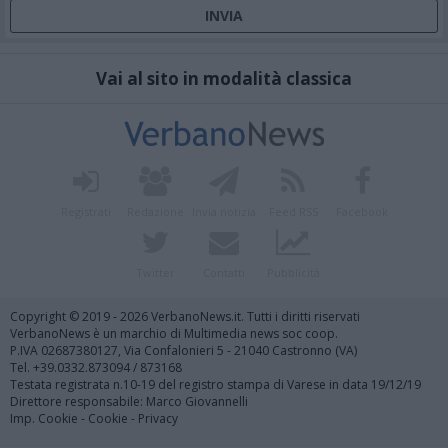
Vai al sito in modalità classica
Registrati
Redazione
Invia notizia
Feed RSS
Facebook
Twitter
Contatti
Pubblicità
Copyright © 2019 - 2026 VerbanoNews.it. Tutti i diritti riservati
VerbanoNews è un marchio di Multimedia news soc coop.
P.IVA 02687380127, Via Confalonieri 5 - 21040 Castronno (VA)
Tel. +39.0332.873094 / 873168
Testata registrata n.10-19 del registro stampa di Varese in data 19/12/19
Direttore responsabile: Marco Giovannelli
Imp. Cookie
-
Cookie
-
Privacy