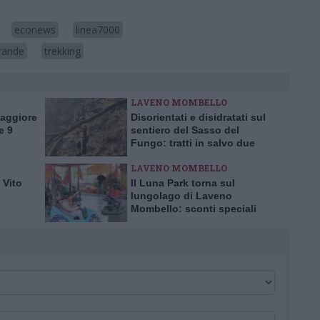
econews
linea7000
grande
trekking
LAVENO MOMBELLO
Maggiore
Disorientati e disidratati sul
e 9
sentiero del Sasso del
Fungo: tratti in salvo due
escursionisti inglesi
LAVENO MOMBELLO
 Vito
Il Luna Park torna sul
lungolago di Laveno
Mombello: sconti speciali
per l’inaugurazione