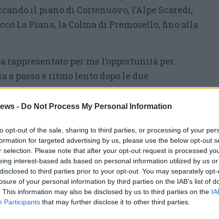
ccando il piano di Cortenuovo, l’Alpe Scaredi,
acco La Piana, la Colma di Premosello, fino alla
 ha rappresentato per me l’opportunità per
lia a passo e ritmo lento dopo le due
le Alpi e gli Appennini – commenta il
 lontana dalle rinomate località turistiche,
ews -
Do Not Process My Personal Information
a nulla invidiare
, anzi. L’idea che esista un
to opt-out of the sale, sharing to third parties, or processing of your per
ri attraverso cui scoprire le aree interne del
formation for targeted advertising by us, please use the below opt-out s
amente affascinante e dovrebbe appassionare
r selection. Please note that after your opt-out request is processed y
eing interest-based ads based on personal information utilized by us or
 questa esperienza ho potuto scoprire luoghi
disclosed to third parties prior to your opt-out. You may separately opt-
fficilmente visitato, conoscere persone ed
losure of your personal information by third parties on the IAB’s list of
una parte della nostra storia. Di sicuro
. This information may also be disclosed by us to third parties on the
IA
Participants
that may further disclose it to other third parties.
 carta del Sentiero per cogliere qualche