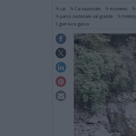
cai
Cai nazionale
econews
parco nazionale val grande
trekkin
gian luca gasca