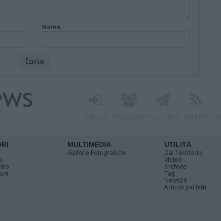
Nome
Registrati
Redazione
Invia notizia
Feed RSS
F
ORI
MULTIMEDIA
UTILITÀ
Gallerie Fotografiche
Dal Territorio
a
Meteo
cino
Archivio
muni
Tag
News24
Articoli più letti