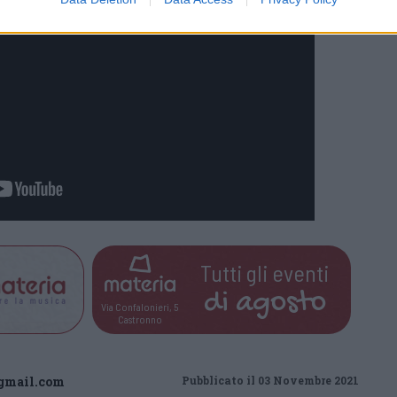
Tutti gli eventi
di
agosto
Via Confalonieri, 5
Castronno
gmail.com
Pubblicato il 03 Novembre 2021