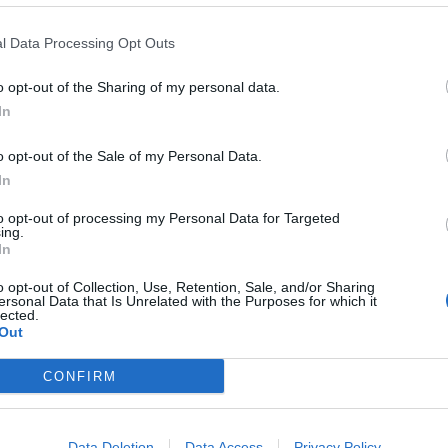
l Data Processing Opt Outs
Milano esiste
l’area selvaggia più grande
de
: un posto in cui non prendono i telefoni e in
o opt-out of the Sharing of my personal data.
 in un ambiente che ci riporta indietro di
In
tani
-. Anche il buio in Val grande è davvero
o opt-out of the Sale of my Personal Data.
viltà dista otto ore di cammino è una
In
lmente si può provare nel vecchio continente.
to opt-out of processing my Personal Data for Targeted
inea 7000’ ci insegna che si può vivere
ing.
In
i casa con lo zaino in spalla e muovendosi
o opt-out of Collection, Use, Retention, Sale, and/or Sharing
enza bisogno di prendere aerei o cercare paesi
ersonal Data that Is Unrelated with the Purposes for which it
lected.
smo del futuro
e può dare emozioni forti
Out
».
CONFIRM
Data Deletion
Data Access
Privacy Policy