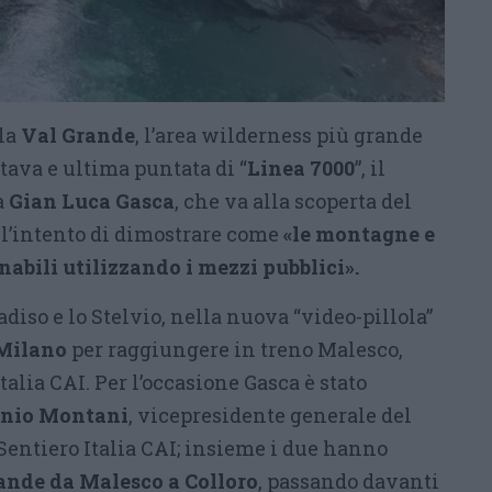
lla
Val Grande
, l’area wilderness più grande
ttava e ultima puntata di “
Linea 7000
”, il
a
Gian Luca Gasca
, che va alla scoperta del
 l’intento di dimostrare come
«le montagne e
nabili utilizzando i mezzi pubblici».
adiso e lo Stelvio, nella nuova “video-pillola”
Milano
per raggiungere in treno Malesco,
talia CAI. Per l’occasione Gasca è stato
nio Montani
, vicepresidente generale del
Sentiero Italia CAI; insieme i due hanno
rande da Malesco a Colloro
, passando davanti