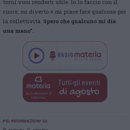
torni vuoi renderti utile. Io lo faccio con il
cuore, mi diverto e mi piace fare qualcosa per
la collettività.
Spero che qualcuno mi dia
una mano”.
Tutti gli eventi
di
agosto
Via Confalonieri, 5
Castronno
PIÙ INFORMAZIONI SU
ecologia
omegna