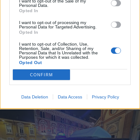
I want to opt-out of the Sale of my
Personal Data.
Opted In
I want to opt-out of processing my
Personal Data for Targeted Advertising.
Opted In
I want to opt-out of Collection, Use,
Retention, Sale, and/or Sharing of my
Personal Data that Is Unrelated with the
Purposes for which it was collected.
Opted Out
CONFIRM
LAGO MAGGIORE
Cosa fare nel weekend sul Lago
Maggiore il 12, 13, 14 giugno
Data Deletion
Data Access
Privacy Policy